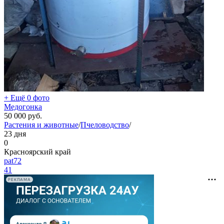
+ Ещё 0 фото
Медогонка
50 000
руб.
Растения и животные
/
Пчеловодство
/
23 дня
0
Красноярский край
pat72
41
РЕКЛАМА