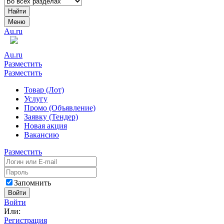
Найти
Меню
Au.ru
Au.ru
Разместить
Разместить
Товар (Лот)
Услугу
Промо (Объявление)
Заявку (Тендер)
Новая акция
Вакансию
Разместить
Запомнить
Войти
Войти
Или:
Регистрация