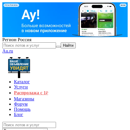
РЕКЛАМА
Регион
Россия
Найти
Au.ru
Каталог
Услуги
Распродажа с 1
₽
Магазины
Форум
Помощь
Блог