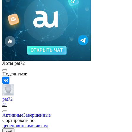
Лоты pat72
Поделиться:
pat72
41
Активные
Завершенные
Сортировать по:
цене
новинкам
ставкам
ещё