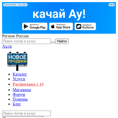
РЕКЛАМА • AU.RU
Регион
Россия
Найти
Au.ru
Каталог
Услуги
Распродажа с 1
₽
Магазины
Форум
Помощь
Блог