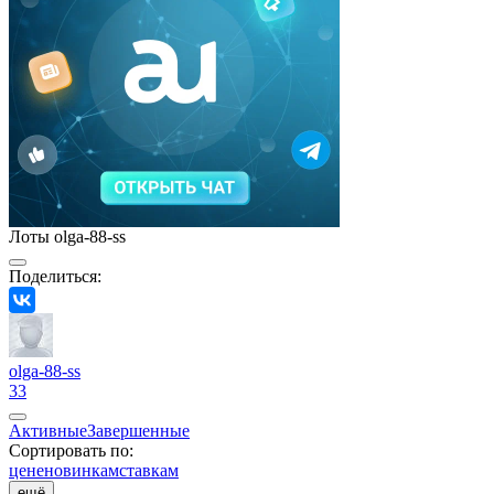
Лоты olga-88-ss
Поделиться:
olga-88-ss
33
Активные
Завершенные
Сортировать по:
цене
новинкам
ставкам
ещё