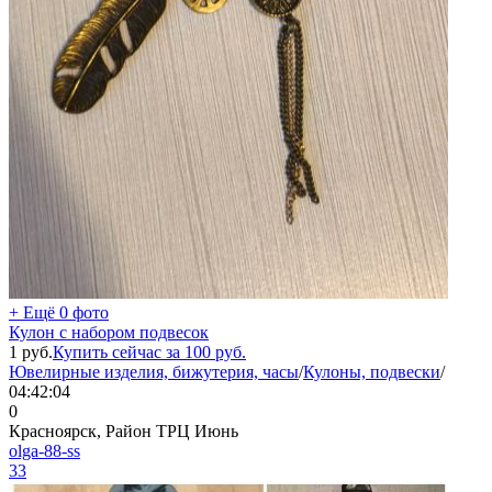
+ Ещё 0 фото
Кулон с набором подвесок
1
руб.
Купить сейчас за
100
руб.
Ювелирные изделия, бижутерия, часы
/
Кулоны, подвески
/
04:42:04
0
Красноярск, Район ТРЦ Июнь
olga-88-ss
33