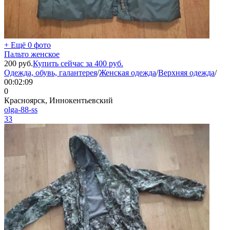
+ Ещё 0 фото
Пальто женское
200
руб.
Купить сейчас за
400
руб.
Одежда, обувь, галантерея
/
Женская одежда
/
Верхняя одежда
/
00:02:09
0
Красноярск, Иннокентьевский
olga-88-ss
33