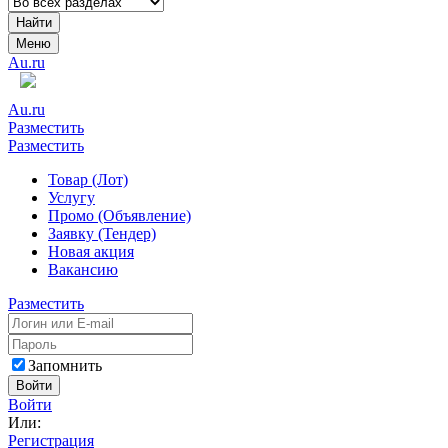
Найти
Меню
Au.ru
Au.ru
Разместить
Разместить
Товар (Лот)
Услугу
Промо (Объявление)
Заявку (Тендер)
Новая акция
Вакансию
Разместить
Запомнить
Войти
Войти
Или:
Регистрация