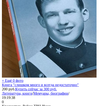
+ Ещё 0 фото
Книга "слишком много и всегда недостаточно"
200
руб.
Купить сейчас за
300
руб.
Литература, книги
/
Мемуары, биографии
/
19:19:38
0