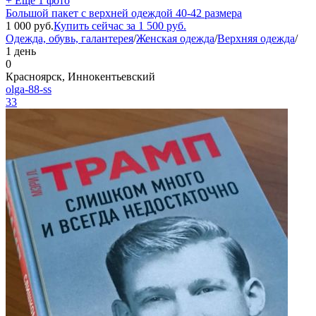
+ Ещё 1 фото
Большой пакет с верхней одеждой 40-42 размера
1 000
руб.
Купить сейчас за
1 500
руб.
Одежда, обувь, галантерея
/
Женская одежда
/
Верхняя одежда
/
1 день
0
Красноярск, Иннокентьевский
olga-88-ss
33