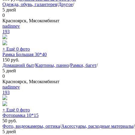
Одежда, обувь, галантерея
/
Другое
/
5 дней
0
Красноярск, Мясокомбинат
nadinnev
193
+ Ещё 0 фото
Рамка Большая 30*40
150
руб.
Домашний быт
/
Картины, панно
/
Рамки, багет
/
5 дней
0
Красноярск, Мясокомбинат
nadinnev
193
+ Ещё 0 фото
Фоторамка 10*15
50
руб.
Фото, видеокамеры, оптика
/
Аксессуары, расходные материалы
/
5 дней