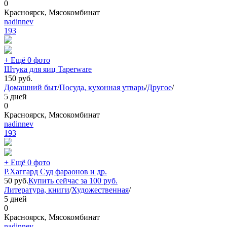
0
Красноярск, Мясокомбинат
nadinnev
193
+ Ещё 0 фото
Штука для яиц Taperware
150
руб.
Домашний быт
/
Посуда, кухонная утварь
/
Другое
/
5 дней
0
Красноярск, Мясокомбинат
nadinnev
193
+ Ещё 0 фото
Р.Хаггард Суд фараонов и др.
50
руб.
Купить сейчас за
100
руб.
Литература, книги
/
Художественная
/
5 дней
0
Красноярск, Мясокомбинат
nadinnev