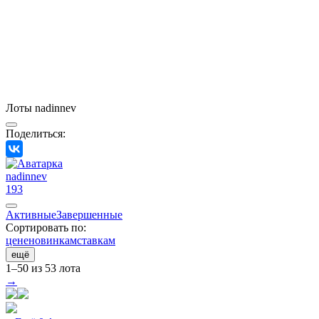
Лоты nadinnev
Поделиться:
nadinnev
193
Активные
Завершенные
Сортировать по:
цене
новинкам
ставкам
ещё
1–50 из 53 лота
→