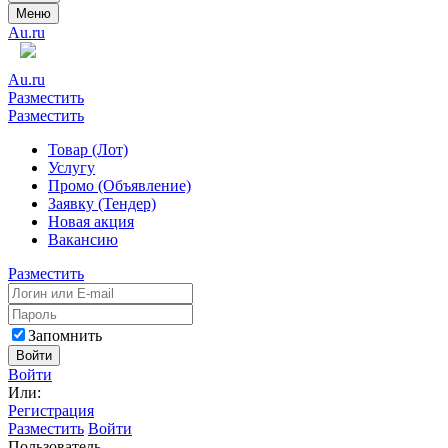
Меню
Au.ru
Au.ru
Разместить
Разместить
Товар (Лот)
Услугу
Промо (Объявление)
Заявку (Тендер)
Новая акция
Вакансию
Разместить
Запомнить
Войти
Войти
Или:
Регистрация
Разместить
Войти
Пользователь