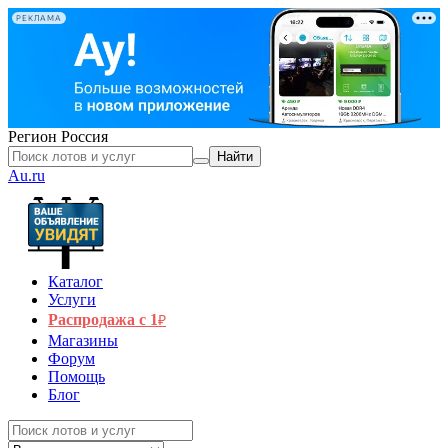
РЕКЛАМА
Регион
Россия
Найти
Au.ru
Каталог
Услуги
Распродажа с 1
₽
Магазины
Форум
Помощь
Блог