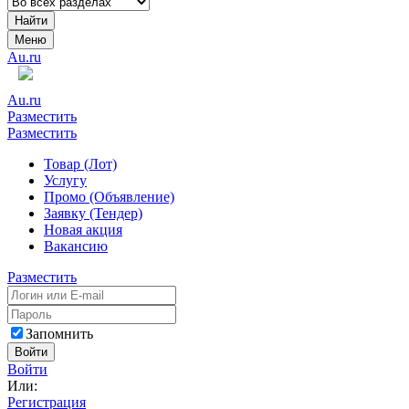
Найти
Меню
Au.ru
Au.ru
Разместить
Разместить
Товар (Лот)
Услугу
Промо (Объявление)
Заявку (Тендер)
Новая акция
Вакансию
Разместить
Запомнить
Войти
Войти
Или:
Регистрация