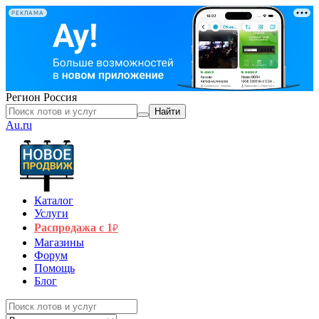
РЕКЛАМА
Регион
Россия
Найти
Au.ru
Каталог
Услуги
Распродажа с 1
₽
Магазины
Форум
Помощь
Блог