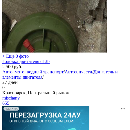
+ Ещё 0 фото
Головка двигателя d13b
2 500
руб.
Авто, мото, водный транспорт
/
Автозапчасти
/
Двигатель и
элементы двигателя
/
27 дней
0
Красноярск, Центральный рынок
mischany
655
РЕКЛАМА