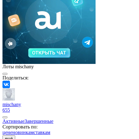
Лоты mischany
Поделиться:
mischany
655
Активные
Завершенные
Сортировать по:
цене
новинкам
ставкам
ещё