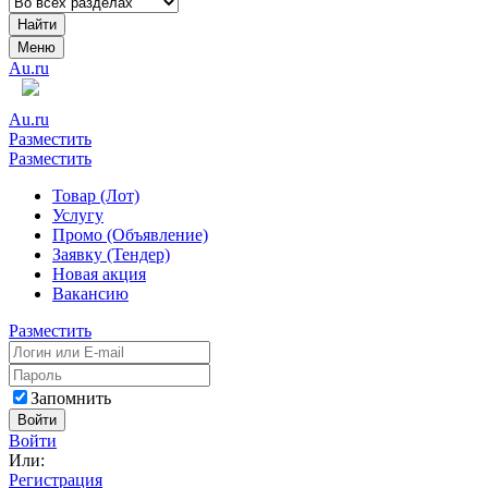
Найти
Меню
Au.ru
Au.ru
Разместить
Разместить
Товар (Лот)
Услугу
Промо (Объявление)
Заявку (Тендер)
Новая акция
Вакансию
Разместить
Запомнить
Войти
Войти
Или:
Регистрация