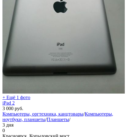
+ Ещё 1 фото
iPad 2
3 000
руб.
Компьютеры, оргтехника, канцтовары
/
Компьютеры,
ноутбуки, планшеты
/
Планшеты
/
3 дня
0
Красноярск, Копыловский мост