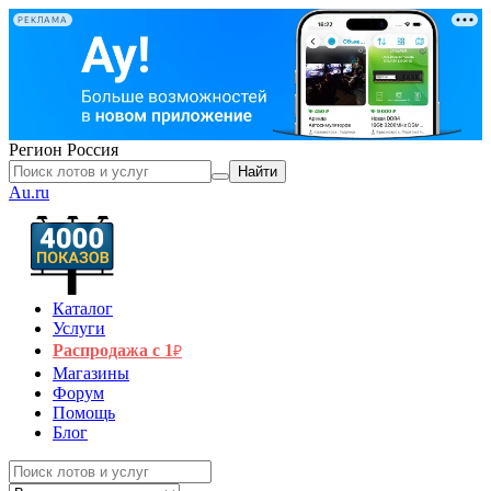
РЕКЛАМА
Регион
Россия
Найти
Au.ru
Каталог
Услуги
Распродажа с 1
₽
Магазины
Форум
Помощь
Блог