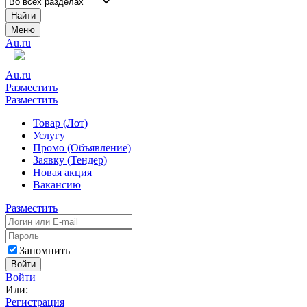
Найти
Меню
Au.ru
Au.ru
Разместить
Разместить
Товар (Лот)
Услугу
Промо (Объявление)
Заявку (Тендер)
Новая акция
Вакансию
Разместить
Запомнить
Войти
Войти
Или:
Регистрация