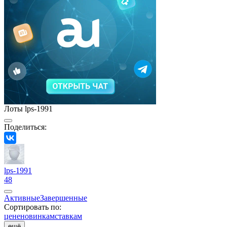
Лоты lps-1991
Поделиться:
lps-1991
48
Активные
Завершенные
Сортировать по:
цене
новинкам
ставкам
ещё