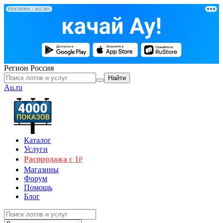
РЕКЛАМА • AU.RU
Регион
Россия
Найти
Au.ru
Каталог
Услуги
Распродажа с 1
₽
Магазины
Форум
Помощь
Блог