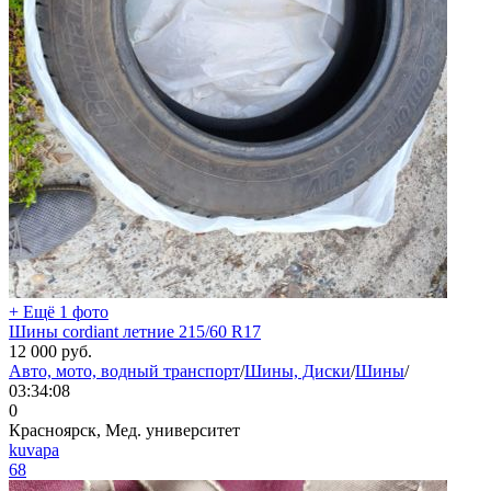
+ Ещё 1 фото
Шины cordiant летние 215/60 R17
12 000
руб.
Авто, мото, водный транспорт
/
Шины, Диски
/
Шины
/
03:34:08
0
Красноярск, Мед. университет
kuvapa
68