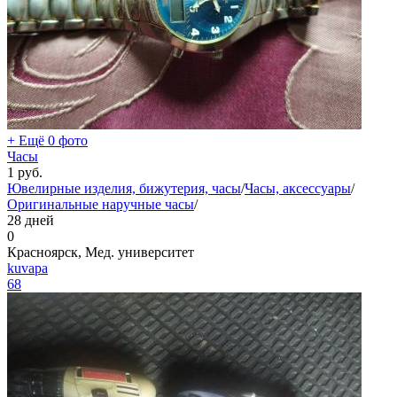
+ Ещё 0 фото
Часы
1
руб.
Ювелирные изделия, бижутерия, часы
/
Часы, аксессуары
/
Оригинальные наручные часы
/
28 дней
0
Красноярск, Мед. университет
kuvapa
68