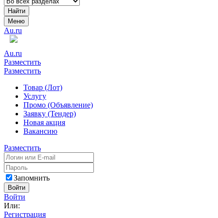
Найти
Меню
Au.ru
Au.ru
Разместить
Разместить
Товар (Лот)
Услугу
Промо (Объявление)
Заявку (Тендер)
Новая акция
Вакансию
Разместить
Запомнить
Войти
Войти
Или:
Регистрация