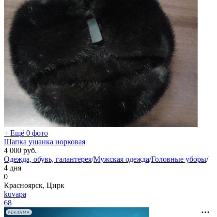
+ Ещё 0 фото
Шапка ушанка норковая
4 000
руб.
Одежда, обувь, галантерея
/
Мужская одежда
/
Головные уборы
/
4 дня
0
Красноярск, Цирк
kuvapa
68
РЕКЛАМА