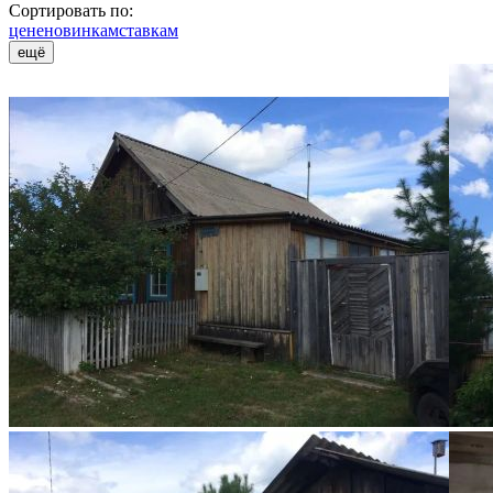
Сортировать по:
цене
новинкам
ставкам
ещё