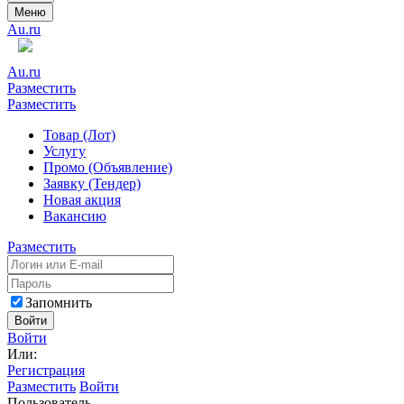
Меню
Au.ru
Au.ru
Разместить
Разместить
Товар (Лот)
Услугу
Промо (Объявление)
Заявку (Тендер)
Новая акция
Вакансию
Разместить
Запомнить
Войти
Войти
Или:
Регистрация
Разместить
Войти
Пользователь