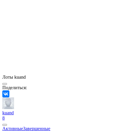
Лоты kuand
Поделиться:
kuand
8
Активные
Завершенные