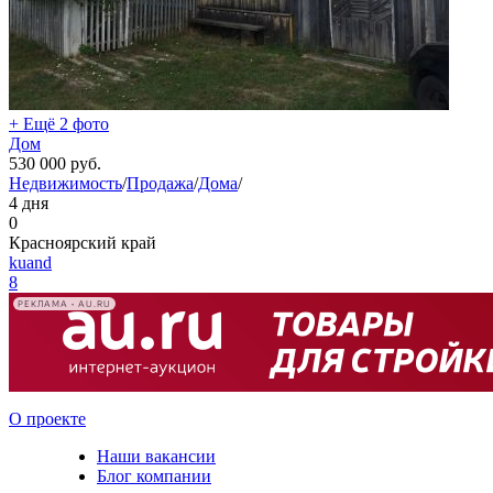
+ Ещё 2 фото
Дом
530 000
руб.
Недвижимость
/
Продажа
/
Дома
/
4 дня
0
Красноярский край
kuand
8
РЕКЛАМА • AU.RU
О проекте
Наши вакансии
Блог компании