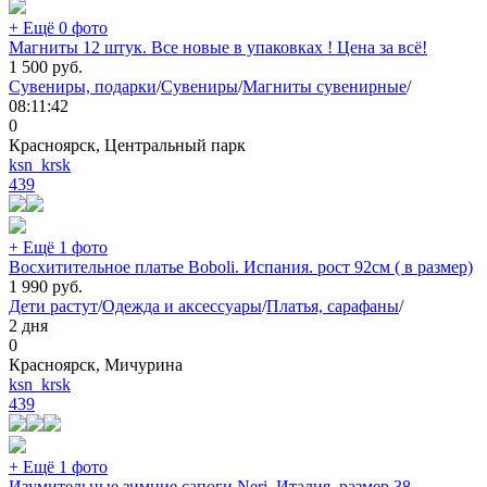
+ Ещё 0 фото
Магниты 12 штук. Все новые в упаковках ! Цена за всё!
1 500
руб.
Сувениры, подарки
/
Сувениры
/
Магниты сувенирные
/
08:11:42
0
Красноярск, Центральный парк
ksn_krsk
439
+ Ещё 1 фото
Восхитительное платье Boboli. Испания. рост 92см ( в размер)
1 990
руб.
Дети растут
/
Одежда и аксессуары
/
Платья, сарафаны
/
2 дня
0
Красноярск, Мичурина
ksn_krsk
439
+ Ещё 1 фото
Изумительные зимние сапоги Neri. Италия. размер 38.