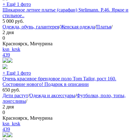
+ Ещё 1 фото
Шикарное летнее платье (сарафан) Stelimann. Р.46. Яркое и
стильное..
5 000
руб.
Одежда, обувь, галантерея
/
Женская одежда
/
Платья
/
2 дня
0
Красноярск, Мичурина
ksn_krsk
439
+ Ещё 1 фото
Очень красивое брендовое поло Tom Tailor, рост 160.
Состояние нового! Подарок в описании
650
руб.
Дети растут
/
Одежда и аксессуары
/
Футболки, поло, топы,
лонгсливы
/
2 дня
0
Красноярск, Мичурина
ksn_krsk
439