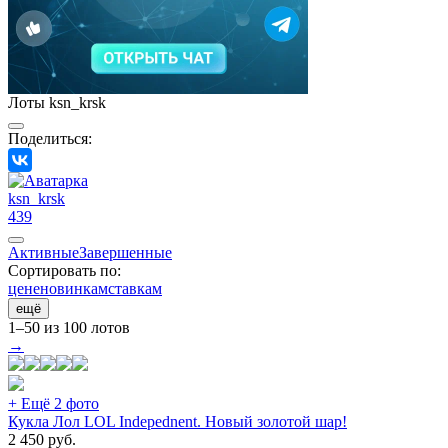
Лоты ksn_krsk
Поделиться:
ksn_krsk
439
Активные
Завершенные
Сортировать по:
цене
новинкам
ставкам
ещё
1–50 из 100 лотов
→
+ Ещё 2 фото
Кукла Лол LOL Indepednent. Новый золотой шар!
2 450
руб.