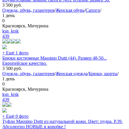
3 500
руб.
Одежда, обувь, галантерея
/
Женская обувь
/
Сапоги
/
1 день
0
Красноярск, Мичурина
ksn_krsk
439
+ Ещё 1 фото
Брюки костюмные Massimo Dutti (44). Размер 48-50...
Европейское качество.
3 500
руб.
Одежда, обувь, галантерея
/
Женская одежда
/
Брюки, шорты
/
1 день
0
Красноярск, Мичурина
ksn_krsk
439
+ Ещё 0 фото
Туфли Massimo Dutti из натуральной кожи. Цвет: пудра. Р.39.
Абсолютно НОВЫЕ в коробке !