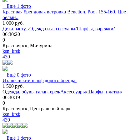
+ Ещё 1 фото
Красивая брендовая ветровка Benetton. Рост 155-160. Цвет
белый..
1 000
руб.
Дети растут
/
Одежда и аксессуары
/
Шарфы, варежки
/
06:30:20
0
Красноярск, Мичурина
ksn_krsk
439
+ Ещё 0 фото
Итальянский шарф дорого бренда.
1 500
руб.
Одежда, обувь, галантерея
/
Аксессуары
/
Шарфы, платки
/
06:30:19
0
Красноярск, Центральный парк
ksn_krsk
439
+ Ещё 1 фото