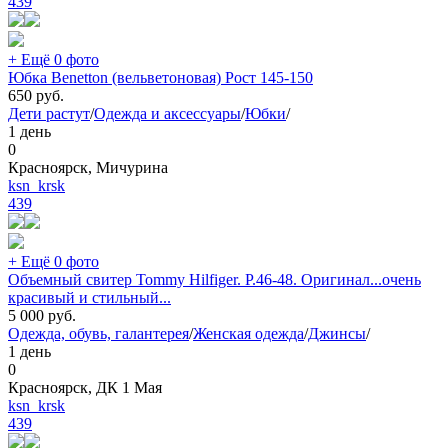
439
+ Ещё 0 фото
Юбка Benetton (вельветоновая) Рост 145-150
650
руб.
Дети растут
/
Одежда и аксессуары
/
Юбки
/
1 день
0
Красноярск, Мичурина
ksn_krsk
439
+ Ещё 0 фото
Объемный свитер Tommy Hilfiger. Р.46-48. Оригинал...очень
красивый и стильный...
5 000
руб.
Одежда, обувь, галантерея
/
Женская одежда
/
Джинсы
/
1 день
0
Красноярск, ДК 1 Мая
ksn_krsk
439