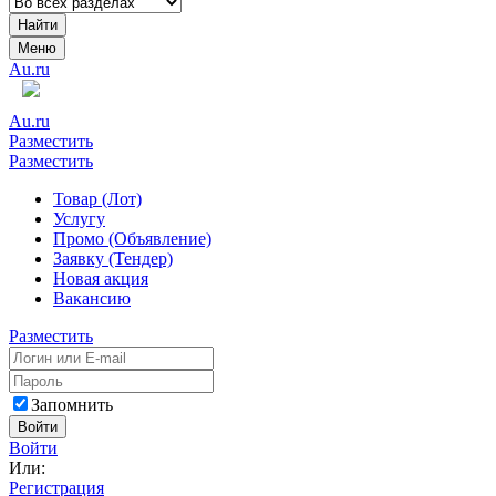
Найти
Меню
Au.ru
Au.ru
Разместить
Разместить
Товар (Лот)
Услугу
Промо (Объявление)
Заявку (Тендер)
Новая акция
Вакансию
Разместить
Запомнить
Войти
Войти
Или:
Регистрация