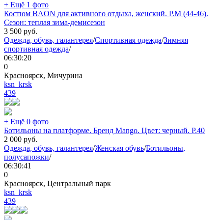
+ Ещё 1 фото
Костюм BAON для активного отдыха, женский. Р.М (44-46).
Сезон: теплая зима-демисезон
3 500
руб.
Одежда, обувь, галантерея
/
Спортивная одежда
/
Зимняя
спортивная одежда
/
06:30:20
0
Красноярск, Мичурина
ksn_krsk
439
+ Ещё 0 фото
Ботильоны на платформе. Бренд Mango. Цвет: черный. Р.40
2 000
руб.
Одежда, обувь, галантерея
/
Женская обувь
/
Ботильоны,
полусапожки
/
06:30:41
0
Красноярск, Центральный парк
ksn_krsk
439