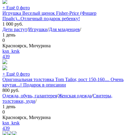
+ Ещё 0 фото
Игрушка Веселый щенок Fisher-Price (Фишер
Прайс)...Отличный подарок ребенку!
1 000
руб.
Дети растут
/
Игрушки
/
Для младенцев
/
1 день
0
Красноярск, Мичурина
ksn_krsk
439
+ Ещё 0 фото
Оригинальная толстовка Tom Tailor, рост 150-160.... Очень
крутая...// Подарок в описании
800
руб.
Одежда, обувь, галантерея
/
Женская одежда
/
Свитеры,
толстовки, худи
/
1 день
0
Красноярск, Мичурина
ksn_krsk
439