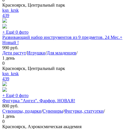
Красноярск, Центральный парк
ksn_krsk
439
+ Ещё 0 фото
Развивающий набор инструментов из 9 предметов. 24 Мес.+
Новый !
990
руб.
Дети растут
/
Игрушки
/
Для младенцев
/
1 день
0
Красноярск, Центральный парк
ksn_krsk
439
+ Ещё 0 фото
Фигурка "Ангел". Фарфор. НОВАЯ!
800
руб.
Сувениры, подарки
/
Сувениры
/
Фигурки, статуэтки
/
1 день
0
Красноярск, Аэрокосмическая академия