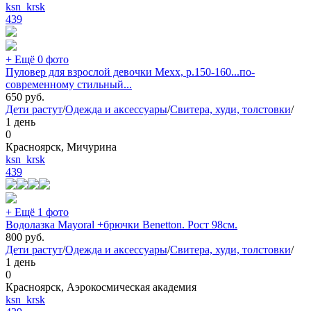
ksn_krsk
439
+ Ещё 0 фото
Пуловер для взрослой девочки Mexx, р.150-160...по-
современному стильный...
650
руб.
Дети растут
/
Одежда и аксессуары
/
Свитера, худи, толстовки
/
1 день
0
Красноярск, Мичурина
ksn_krsk
439
+ Ещё 1 фото
Водолазка Mayoral +брючки Benetton. Рост 98см.
800
руб.
Дети растут
/
Одежда и аксессуары
/
Свитера, худи, толстовки
/
1 день
0
Красноярск, Аэрокосмическая академия
ksn_krsk