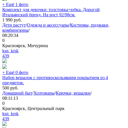
+ Ещё 1 фото
Комплект для девочки: толстовка+юбка. Дорогой
Итальянский бренд. На рост 92/98см.
1 990
руб.
Дети растут
/
Одежда и аксессуары
/
Костюмы, пиджаки,
комбинезоны
/
08:20:34
0
Красноярск, Мичурина
ksn_krsk
439
+ Ещё 0 фото
Набор вешалок с противоскользящим покрытием из 4
предметов.
500
руб.
Домашний быт
/
Хозтовары
/
Крючки, вешалки
/
08:11:13
0
Красноярск, Центральный парк
ksn_krsk
439