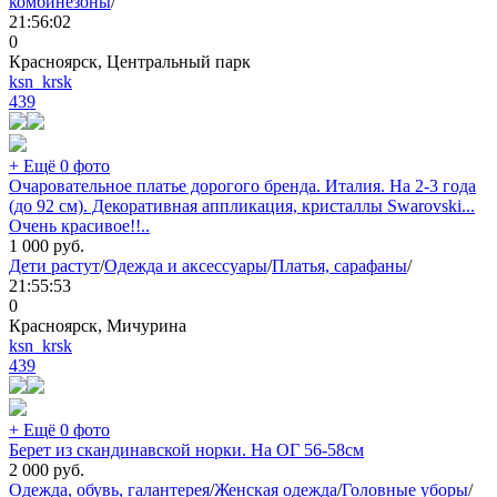
комбинезоны
/
21:56:02
0
Красноярск, Центральный парк
ksn_krsk
439
+ Ещё 0 фото
Очаровательное платье дорогого бренда. Италия. На 2-3 года
(до 92 см). Декоративная аппликация, кристаллы Swarovski...
Очень красивое!!..
1 000
руб.
Дети растут
/
Одежда и аксессуары
/
Платья, сарафаны
/
21:55:53
0
Красноярск, Мичурина
ksn_krsk
439
+ Ещё 0 фото
Берет из скандинавской норки. На ОГ 56-58см
2 000
руб.
Одежда, обувь, галантерея
/
Женская одежда
/
Головные уборы
/