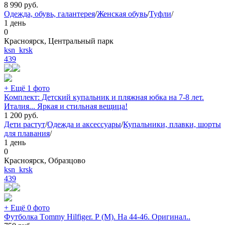
8 990
руб.
Одежда, обувь, галантерея
/
Женская обувь
/
Туфли
/
1 день
0
Красноярск, Центральный парк
ksn_krsk
439
+ Ещё 1 фото
Комплект: Детский купальник и пляжная юбка на 7-8 лет.
Италия... Яркая и стильная вещица!
1 200
руб.
Дети растут
/
Одежда и аксессуары
/
Купальники, плавки, шорты
для плавания
/
1 день
0
Красноярск, Образцово
ksn_krsk
439
+ Ещё 0 фото
Футболка Тommy Hilfiger. Р (М). На 44-46. Оригинал..