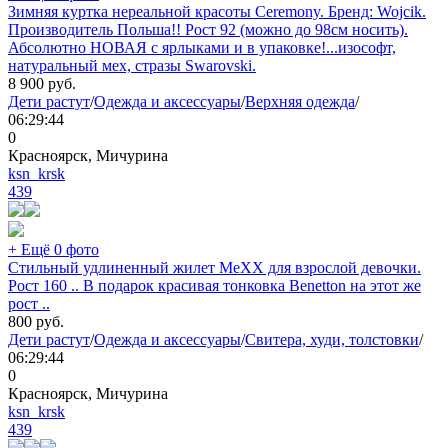
Зимняя куртка нереальной красоты Ceremony. Бренд: Wojcik.
Производитель Польша!! Рост 92 (можно до 98см носить).
Абсолютно НОВАЯ с ярлыками и в упаковке!...изософт,
натуральный мех, стразы Swarovski.
8 900
руб.
Дети растут
/
Одежда и аксессуары
/
Верхняя одежда
/
06:29:44
0
Красноярск, Мичурина
ksn_krsk
439
+ Ещё 0 фото
Стильный удлиненный жилет MeXX для взрослой девочки.
Рост 160 .. В подарок красивая тонковка Benetton на этот же
рост ..
800
руб.
Дети растут
/
Одежда и аксессуары
/
Свитера, худи, толстовки
/
06:29:44
0
Красноярск, Мичурина
ksn_krsk
439