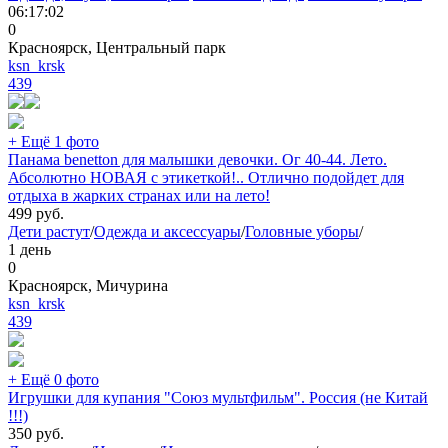
06:17:02
0
Красноярск, Центральный парк
ksn_krsk
439
+ Ещё 1 фото
Панама benetton для малышки девочки. Ог 40-44. Лето.
Абсолютно НОВАЯ с этикеткой!.. Отлично подойдет для
отдыха в жарких странах или на лето!
499
руб.
Дети растут
/
Одежда и аксессуары
/
Головные уборы
/
1 день
0
Красноярск, Мичурина
ksn_krsk
439
+ Ещё 0 фото
Игрушки для купания "Союз мультфильм". Россия (не Китай
!!!)
350
руб.