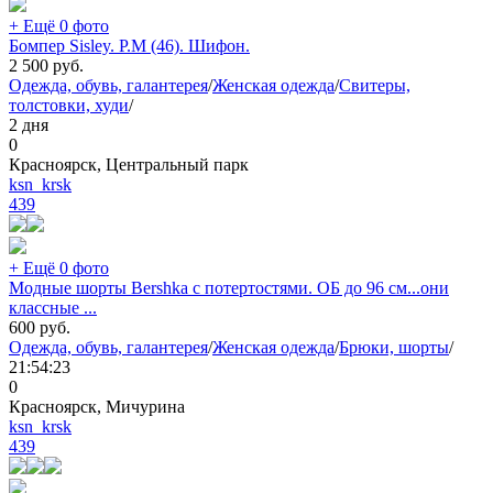
+ Ещё 0 фото
Бомпер Sisley. Р.М (46). Шифон.
2 500
руб.
Одежда, обувь, галантерея
/
Женская одежда
/
Свитеры,
толстовки, худи
/
2 дня
0
Красноярск, Центральный парк
ksn_krsk
439
+ Ещё 0 фото
Модные шорты Bershka с потертостями. ОБ до 96 см...они
классные ...
600
руб.
Одежда, обувь, галантерея
/
Женская одежда
/
Брюки, шорты
/
21:54:23
0
Красноярск, Мичурина
ksn_krsk
439