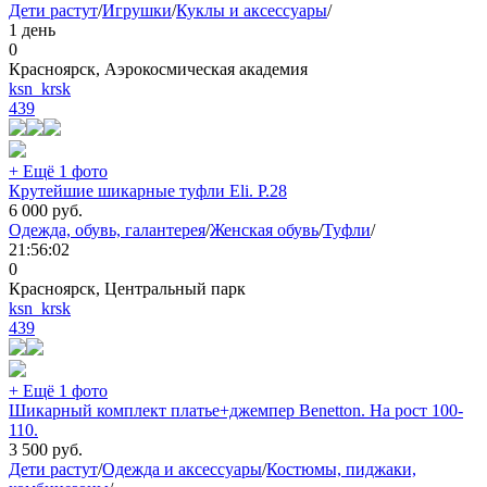
Дети растут
/
Игрушки
/
Куклы и аксессуары
/
1 день
0
Красноярск, Аэрокосмическая академия
ksn_krsk
439
+ Ещё 1 фото
Крутейшие шикарные туфли Eli. Р.28
6 000
руб.
Одежда, обувь, галантерея
/
Женская обувь
/
Туфли
/
21:56:02
0
Красноярск, Центральный парк
ksn_krsk
439
+ Ещё 1 фото
Шикарный комплект платье+джемпер Benetton. На рост 100-
110.
3 500
руб.
Дети растут
/
Одежда и аксессуары
/
Костюмы, пиджаки,