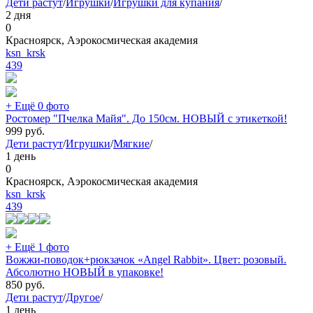
Дети растут
/
Игрушки
/
Игрушки для купания
/
2 дня
0
Красноярск, Аэрокосмическая академия
ksn_krsk
439
+ Ещё 0 фото
Ростомер "Пчелка Майя". До 150см. НОВЫЙ с этикеткой!
999
руб.
Дети растут
/
Игрушки
/
Мягкие
/
1 день
0
Красноярск, Аэрокосмическая академия
ksn_krsk
439
+ Ещё 1 фото
Вожжи-поводок+рюкзачок «Angel Rabbit». Цвет: розовый.
Абсолютно НОВЫЙ в упаковке!
850
руб.
Дети растут
/
Другое
/
1 день