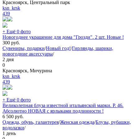
Красноярск, Центральный парк
ksn_krsk
439
+ Ещё 0 фото
Новогоднее украшение для дома "Грозди". 2 шт. Новые !
300
руб.
Сувениры, подарки
/
Новый год!
/
Гирлянды, шарики,
новогодние аксессуары
/
2 дня
0
Красноярск, Мичурина
ksn_krsk
439
+ Ещё 0 фото
Великолепная блуза известной итальянской марки. Р. 46.
Абсолютно НОВАЯ с ярлыками подлинности !
6 500
руб.
Одежда, обувь, галантерея
/
Женская одежда
/
Блузы, рубашки,
водолазки
/
1 день
0