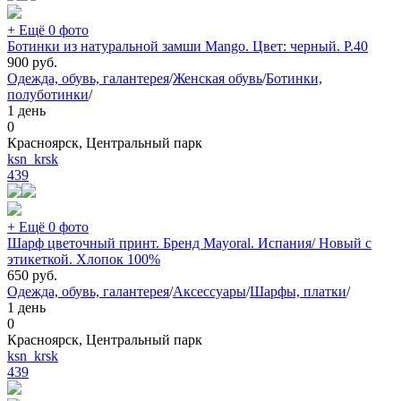
+ Ещё 0 фото
Ботинки из натуральной замши Mango. Цвет: черный. Р.40
900
руб.
Одежда, обувь, галантерея
/
Женская обувь
/
Ботинки,
полуботинки
/
1 день
0
Красноярск, Центральный парк
ksn_krsk
439
+ Ещё 0 фото
Шарф цветочный принт. Бренд Mayoral. Испания/ Новый с
этикеткой. Хлопок 100%
650
руб.
Одежда, обувь, галантерея
/
Аксессуары
/
Шарфы, платки
/
1 день
0
Красноярск, Центральный парк
ksn_krsk
439