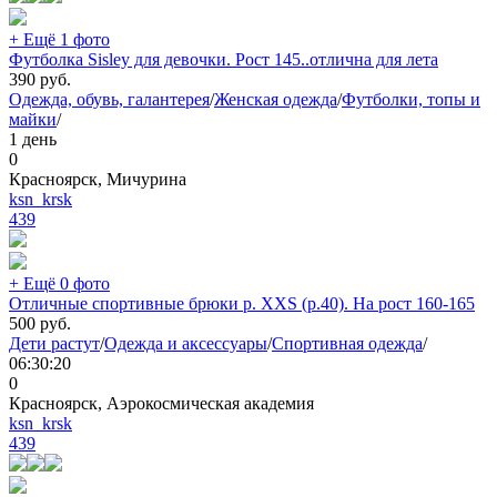
+ Ещё 1 фото
Футболка Sisley для девочки. Рост 145..отлична для лета
390
руб.
Одежда, обувь, галантерея
/
Женская одежда
/
Футболки, топы и
майки
/
1 день
0
Красноярск, Мичурина
ksn_krsk
439
+ Ещё 0 фото
Отличные спортивные брюки р. XXS (р.40). На рост 160-165
500
руб.
Дети растут
/
Одежда и аксессуары
/
Спортивная одежда
/
06:30:20
0
Красноярск, Аэрокосмическая академия
ksn_krsk
439