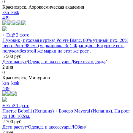
0
Красноярск, Аэрокосмическая академия
ksn_krsk
439
+ Ещё 2 фото
Пуховик (пуховая куртка) Poivre Blanc. 80% утиный пух, 20%
перо. Рост 98 см. (маркировка 3г.). Франция... К куртке есть
полукомбез этой же марки на этот же рост..
5 500
руб.
Дети растут
/
Одежда и аксессуары
/
Верхняя одежда
/
2 дня
0
Красноярск, Мичурина
ksn_krsk
439
+ Ещё 1 фото
Платье Bobolli (Испания) + Болеро Mayoral (Испания). На рост
до 100-102см.
2 700
руб.
Дети растут
/
Одежда и аксессуары
/
Юбки
/
2 дня