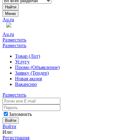
Найти
Меню
Au.ru
Au.ru
Разместить
Разместить
Товар (Лот)
Услугу
Промо (Объявление)
Заявку (Тендер)
Новая акция
Вакансию
Разместить
Запомнить
Войти
Войти
Или:
Регистрация