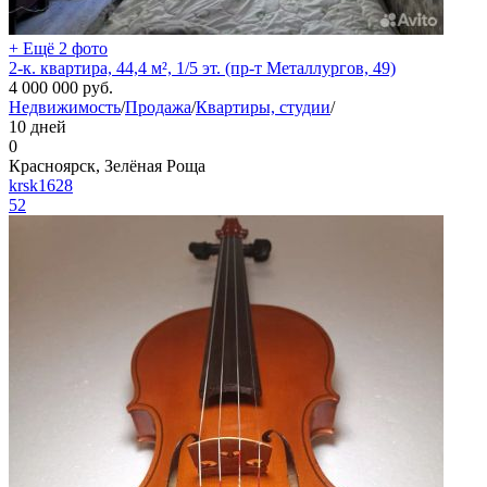
+ Ещё 2 фото
2-к. квартира, 44,4 м², 1/5 эт. (пр-т Металлургов, 49)
4 000 000
руб.
Недвижимость
/
Продажа
/
Квартиры, студии
/
10 дней
0
Красноярск, Зелёная Роща
krsk1628
52