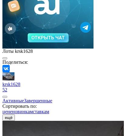
Лоты krsk1628
Поделиться:
krsk1628
52
Активные
Завершенные
Сортировать по:
цене
новинкам
ставкам
ещё