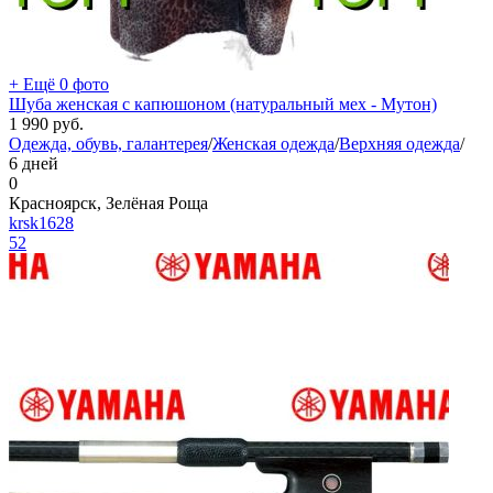
+ Ещё 0 фото
Шуба женская с капюшоном (натуральный мех - Мутон)
1 990
руб.
Одежда, обувь, галантерея
/
Женская одежда
/
Верхняя одежда
/
6 дней
0
Красноярск, Зелёная Роща
krsk1628
52