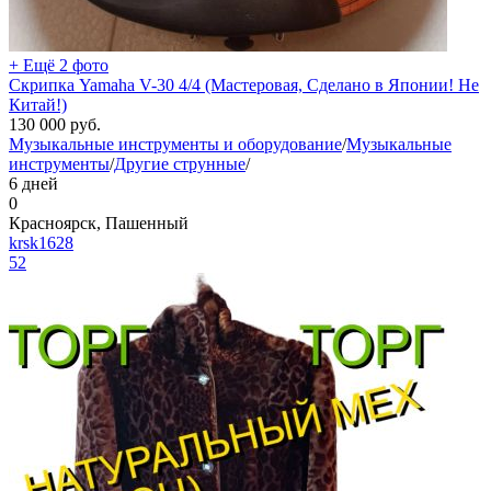
+ Ещё 2 фото
Скрипка Yamaha V-30 4/4 (Мастеровая, Сделано в Японии! Не
Китай!)
130 000
руб.
Музыкальные инструменты и оборудование
/
Музыкальные
инструменты
/
Другие струнные
/
6 дней
0
Красноярск, Пашенный
krsk1628
52