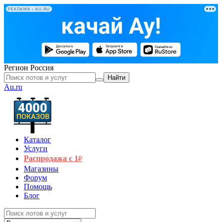
РЕКЛАМА • AU.RU
Регион
Россия
Найти
Au.ru
Каталог
Услуги
Распродажа с 1
₽
Магазины
Форум
Помощь
Блог