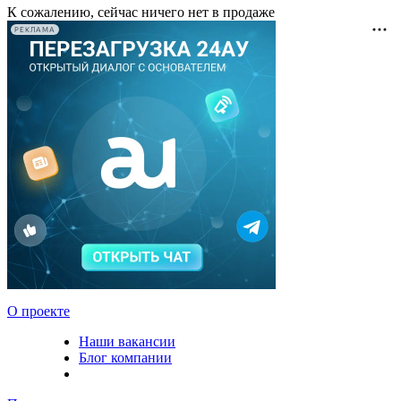
К сожалению, сейчас ничего нет в продаже
РЕКЛАМА
О проекте
Наши вакансии
Блог компании