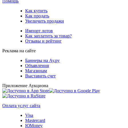
Помощь
Как купить
Как продать
Увеличить продажи
Импорт лотов
Как заплатить за товар?
Отзывы и рейтинг
Реклама на сайте
Баннеры на Ау.ру
Объявления
Магазинам
Выставить счет
Приложение Аукциона
Оплата услуг сайта
Visa
Mastercard
ЮMoney