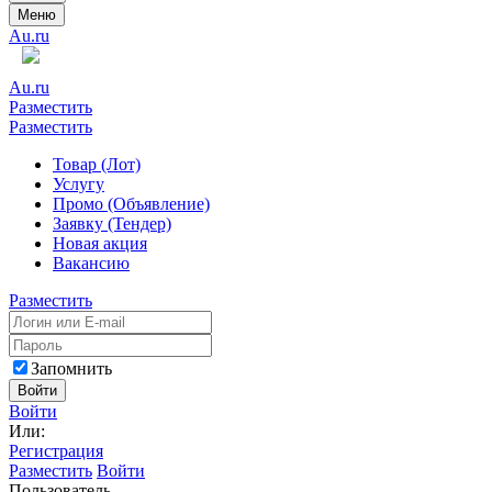
Меню
Au.ru
Au.ru
Разместить
Разместить
Товар (Лот)
Услугу
Промо (Объявление)
Заявку (Тендер)
Новая акция
Вакансию
Разместить
Запомнить
Войти
Войти
Или:
Регистрация
Разместить
Войти
Пользователь