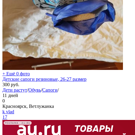
+ Ещё 0 фото
Детские сапоги резиновые, 26-27 размер
300
руб.
Дети растут
/
Обувь
/
Сапоги
/
11 дней
0
Красноярск, Ветлужанка
k vlad
17
РЕКЛАМА • AU.RU