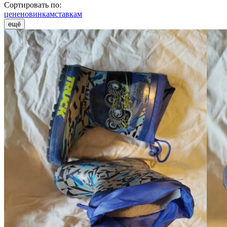
Сортировать по:
цене
новинкам
ставкам
ещё