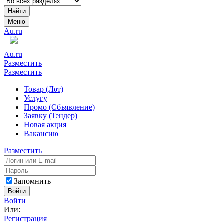
Найти
Меню
Au.ru
Au.ru
Разместить
Разместить
Товар (Лот)
Услугу
Промо (Объявление)
Заявку (Тендер)
Новая акция
Вакансию
Разместить
Запомнить
Войти
Войти
Или:
Регистрация