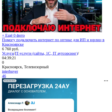
+ Ещё 0 фото
Помогу подключить интернет по оптике для ИП и юрлиц в
Красноярске
6 760
руб.
Услуги
/
IT-услуги (сайты, 1C, IT аутсорсинг)
/
04:39:21
0
Красноярск, Телевизорный
interbuyer
46
РЕКЛАМА