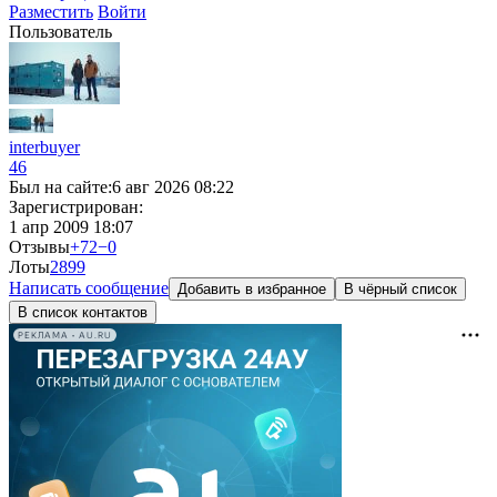
Разместить
Войти
Пользователь
interbuyer
46
Был на сайте:
6 авг 2026 08:22
Зарегистрирован:
1 апр 2009 18:07
Отзывы
+72
−0
Лоты
2
899
Написать сообщение
Добавить в избранное
В чёрный список
В список контактов
РЕКЛАМА • AU.RU