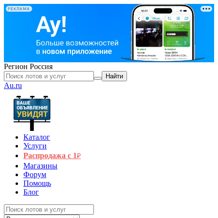
РЕКЛАМА
Регион
Россия
Найти
Au.ru
Каталог
Услуги
Распродажа с 1
₽
Магазины
Форум
Помощь
Блог