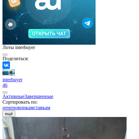
Лоты interbuyer
Поделиться:
interbuyer
46
Активные
Завершенные
Сортировать по:
цене
новинкам
ставкам
ещё