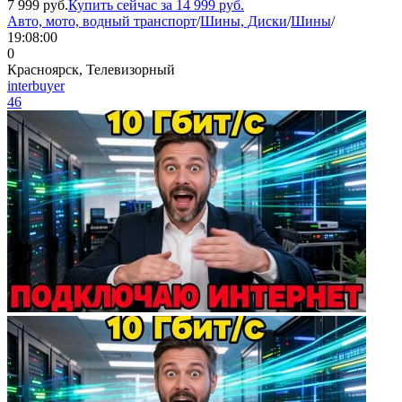
7 999
руб.
Купить сейчас за
14 999
руб.
Авто, мото, водный транспорт
/
Шины, Диски
/
Шины
/
19:08:00
0
Красноярск, Телевизорный
interbuyer
46