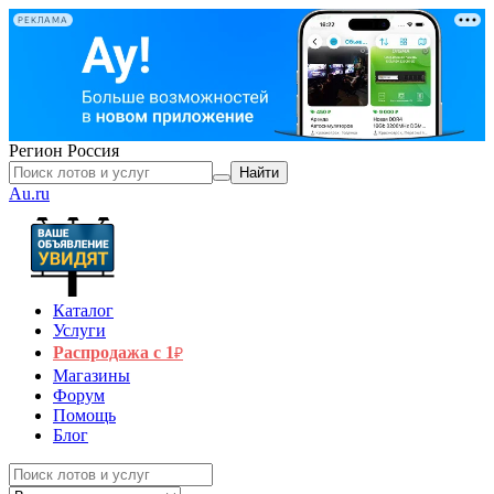
РЕКЛАМА
Регион
Россия
Найти
Au.ru
Каталог
Услуги
Распродажа с 1
₽
Магазины
Форум
Помощь
Блог