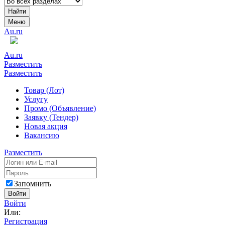
Найти
Меню
Au.ru
Au.ru
Разместить
Разместить
Товар (Лот)
Услугу
Промо (Объявление)
Заявку (Тендер)
Новая акция
Вакансию
Разместить
Запомнить
Войти
Войти
Или:
Регистрация