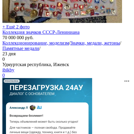
+ Ещё 2 фото
Коллекция значков СССР-Лениниана
70 000 000
руб.
Коллекционирование, моделизм
/
Значки, медали, жетоны
/
Памятные медали
/
23 дня
0
Удмуртская республика, Ижевск
ibikby
0
РЕКЛАМА