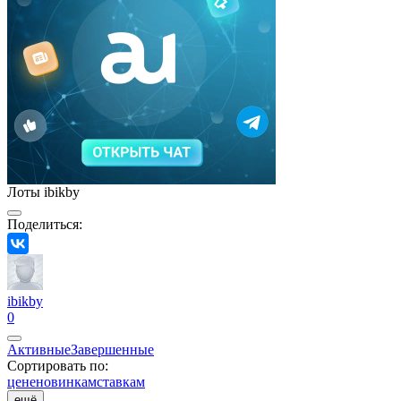
Лоты ibikby
Поделиться:
ibikby
0
Активные
Завершенные
Сортировать по:
цене
новинкам
ставкам
ещё