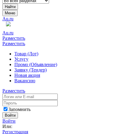
Найти
Меню
Au.ru
Au.ru
Разместить
Разместить
Товар (Лот)
Услугу
Промо (Объявление)
Заявку (Тендер)
Новая акция
Вакансию
Разместить
Запомнить
Войти
Войти
Или:
Регистрация