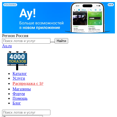
РЕКЛАМА
Регион
Россия
Найти
Au.ru
Каталог
Услуги
Распродажа с 1
₽
Магазины
Форум
Помощь
Блог