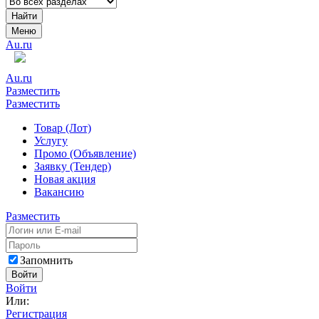
Найти
Меню
Au.ru
Au.ru
Разместить
Разместить
Товар (Лот)
Услугу
Промо (Объявление)
Заявку (Тендер)
Новая акция
Вакансию
Разместить
Запомнить
Войти
Войти
Или:
Регистрация