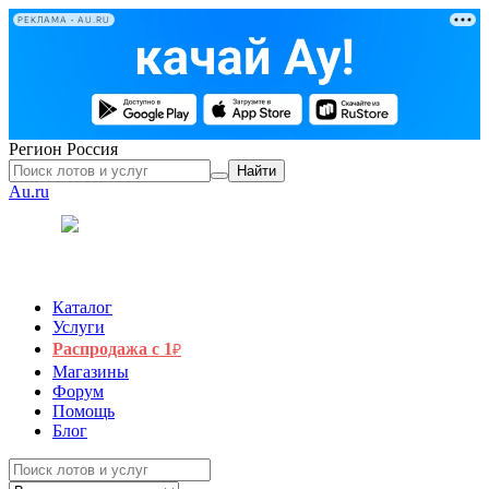
РЕКЛАМА • AU.RU
Регион
Россия
Найти
Au.ru
Каталог
Услуги
Распродажа с 1
₽
Магазины
Форум
Помощь
Блог