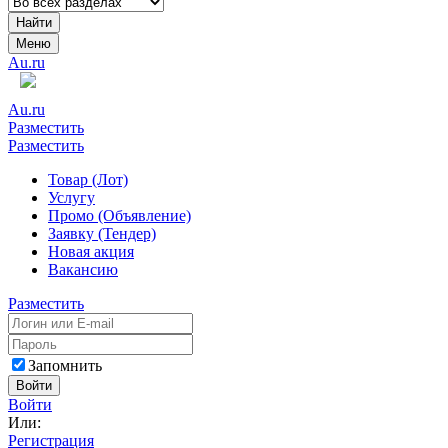
Найти
Меню
Au.ru
Au.ru
Разместить
Разместить
Товар (Лот)
Услугу
Промо (Объявление)
Заявку (Тендер)
Новая акция
Вакансию
Разместить
Запомнить
Войти
Войти
Или:
Регистрация