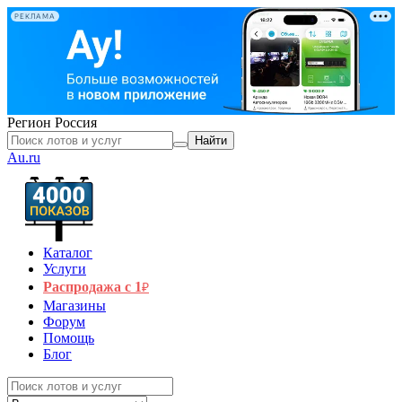
РЕКЛАМА
Регион
Россия
Найти
Au.ru
Каталог
Услуги
Распродажа с 1
₽
Магазины
Форум
Помощь
Блог