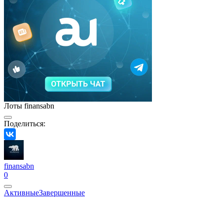
Лоты finansabn
Поделиться:
finansabn
0
Активные
Завершенные