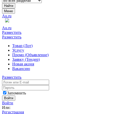
Найти
Меню
Au.ru
Au.ru
Разместить
Разместить
Товар (Лот)
Услугу
Промо (Объявление)
Заявку (Тендер)
Новая акция
Вакансию
Разместить
Запомнить
Войти
Войти
Или:
Регистрация