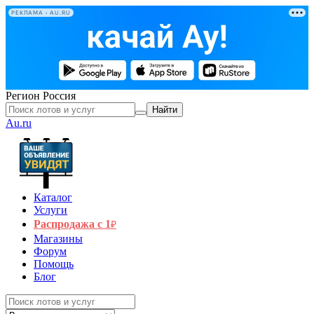
РЕКЛАМА • AU.RU
Регион
Россия
Найти
Au.ru
Каталог
Услуги
Распродажа с 1
₽
Магазины
Форум
Помощь
Блог