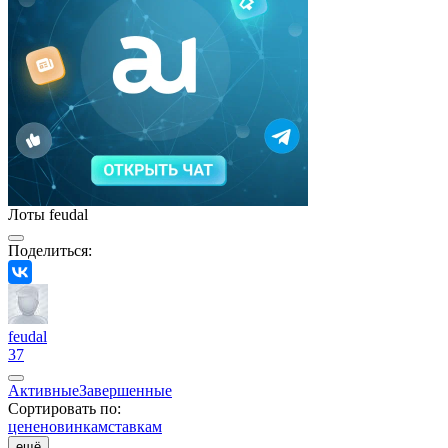
Лоты feudal
Поделиться:
feudal
37
Активные
Завершенные
Сортировать по:
цене
новинкам
ставкам
ещё