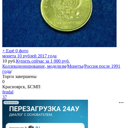
+ Ещё 0 фото
монета 10 рублей 2017 года
10
руб.
Купить сейчас за
1 000
руб.
Коллекционирование, моделизм
/
Монеты
/
Россия после 1991
года
/
Торги завершены
0
Красноярск, БСМП
feudal
37
РЕКЛАМА