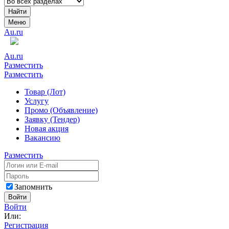
Найти
Меню
Au.ru
Au.ru
Разместить
Разместить
Товар (Лот)
Услугу
Промо (Объявление)
Заявку (Тендер)
Новая акция
Вакансию
Разместить
Запомнить
Войти
Войти
Или:
Регистрация