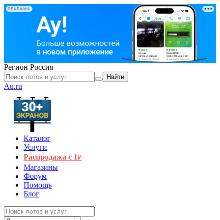
РЕКЛАМА
Регион
Россия
Найти
Au.ru
Каталог
Услуги
Распродажа с 1
₽
Магазины
Форум
Помощь
Блог