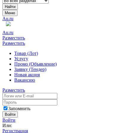
Найти
Меню
Au.ru
Au.ru
Разместить
Разместить
Товар (Лот)
Услугу
Промо (Объявление)
Заявку (Тендер)
Новая акция
Вакансию
Разместить
Запомнить
Войти
Войти
Или:
Регистрация