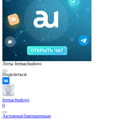
Лоты fermachudovo
Поделиться:
fermachudovo
0
Активные
Завершенные