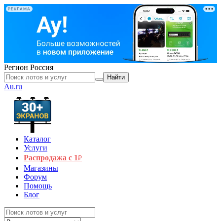
РЕКЛАМА
Регион
Россия
Найти
Au.ru
Каталог
Услуги
Распродажа с 1
₽
Магазины
Форум
Помощь
Блог