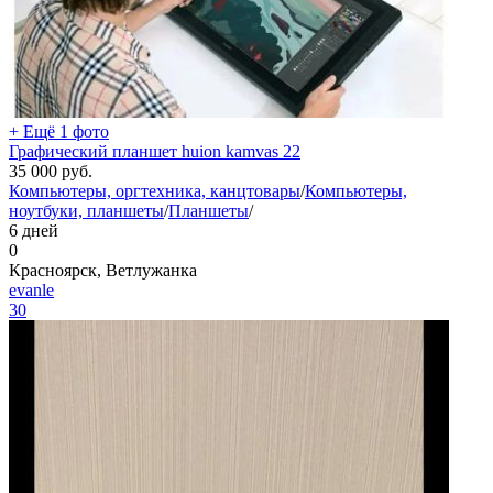
+ Ещё 1 фото
Графический планшет huion kamvas 22
35 000
руб.
Компьютеры, оргтехника, канцтовары
/
Компьютеры,
ноутбуки, планшеты
/
Планшеты
/
6 дней
0
Красноярск, Ветлужанка
evanle
30