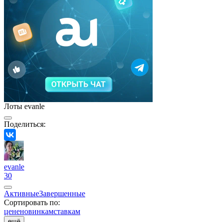
Лоты evanle
Поделиться:
evanle
30
Активные
Завершенные
Сортировать по:
цене
новинкам
ставкам
ещё