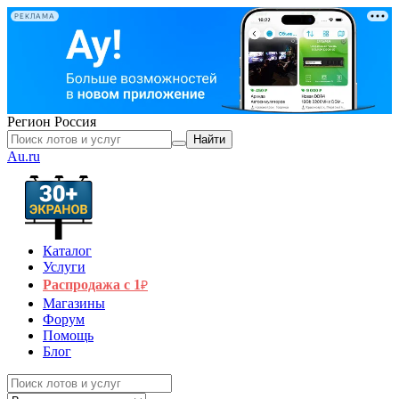
РЕКЛАМА
Регион
Россия
Найти
Au.ru
Каталог
Услуги
Распродажа с 1
₽
Магазины
Форум
Помощь
Блог