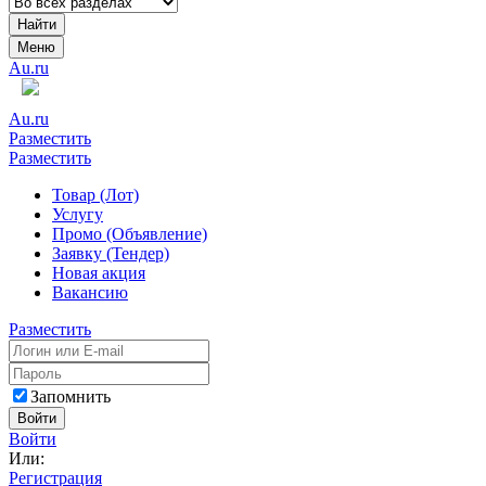
Найти
Меню
Au.ru
Au.ru
Разместить
Разместить
Товар (Лот)
Услугу
Промо (Объявление)
Заявку (Тендер)
Новая акция
Вакансию
Разместить
Запомнить
Войти
Войти
Или:
Регистрация