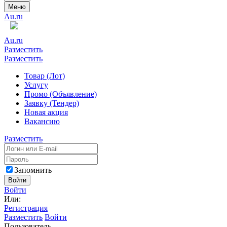
Меню
Au.ru
Au.ru
Разместить
Разместить
Товар (Лот)
Услугу
Промо (Объявление)
Заявку (Тендер)
Новая акция
Вакансию
Разместить
Запомнить
Войти
Войти
Или:
Регистрация
Разместить
Войти
Пользователь