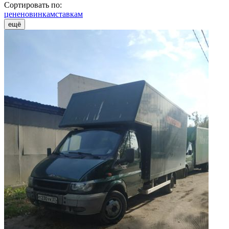
Сортировать по:
цене
новинкам
ставкам
ещё