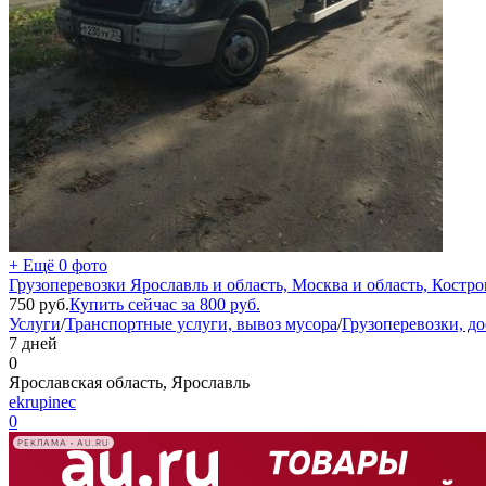
+ Ещё 0 фото
Грузоперевозки Ярославль и область, Москва и область, Костром
750
руб.
Купить сейчас за
800
руб.
Услуги
/
Транспортные услуги, вывоз мусора
/
Грузоперевозки, до
7 дней
0
Ярославская область, Ярославль
ekrupinec
0
РЕКЛАМА • AU.RU