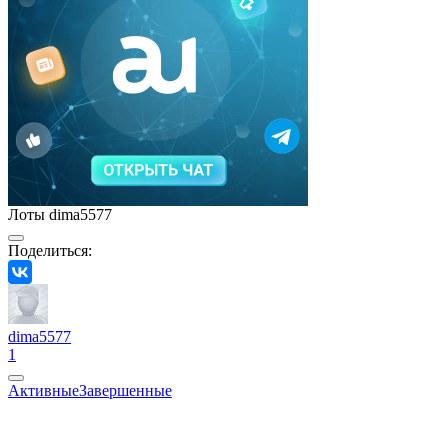
Лоты dima5577
Поделиться:
dima5577
1
Активные
Завершенные