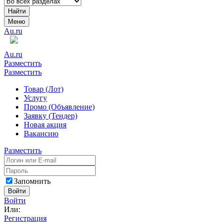
Найти
Меню
Au.ru
Au.ru
Разместить
Разместить
Товар (Лот)
Услугу
Промо (Объявление)
Заявку (Тендер)
Новая акция
Вакансию
Разместить
Запомнить
Войти
Войти
Или:
Регистрация