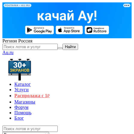
РЕКЛАМА • AU.RU
Регион
Россия
Найти
Au.ru
Каталог
Услуги
Распродажа с 1
₽
Магазины
Форум
Помощь
Блог