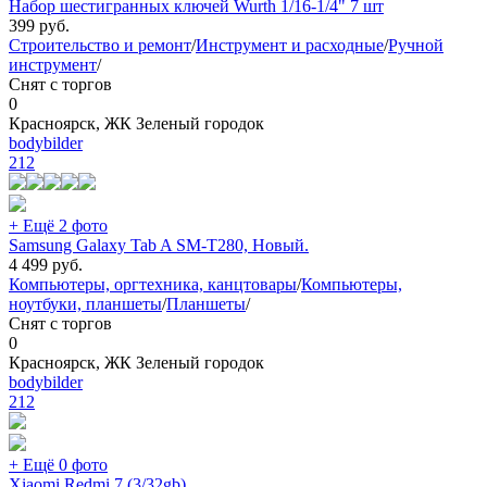
Набор шестигранных ключей Wurth 1/16-1/4" 7 шт
399
руб.
Строительство и ремонт
/
Инструмент и расходные
/
Ручной
инструмент
/
Снят с торгов
0
Красноярск, ЖК Зеленый городок
bodybilder
212
+ Ещё 2 фото
Samsung Galaxy Tab A SM-T280, Новый.
4 499
руб.
Компьютеры, оргтехника, канцтовары
/
Компьютеры,
ноутбуки, планшеты
/
Планшеты
/
Снят с торгов
0
Красноярск, ЖК Зеленый городок
bodybilder
212
+ Ещё 0 фото
Xiaomi Redmi 7 (3/32gb)