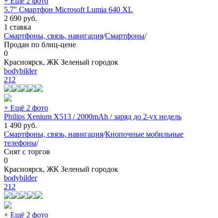
+ Ещё 2 фото
5.7" Смартфон Microsoft Lumia 640 XL
2 690
руб.
1 ставка
Смартфоны, связь, навигация
/
Смартфоны
/
Продан по блиц-цене
0
Красноярск, ЖК Зеленый городок
bodybilder
212
+ Ещё 2 фото
Philips Xenium X513 / 2000mAh / заряд до 2-ух недель
1 490
руб.
Смартфоны, связь, навигация
/
Кнопочные мобильные
телефоны
/
Снят с торгов
0
Красноярск, ЖК Зеленый городок
bodybilder
212
+ Ещё 2 фото