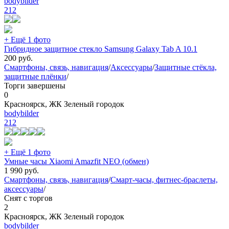
bodybilder
212
+ Ещё 1 фото
Гибридное защитное стекло Samsung Galaxy Tab A 10.1
200
руб.
Смартфоны, связь, навигация
/
Аксессуары
/
Защитные стёкла,
защитные плёнки
/
Торги завершены
0
Красноярск, ЖК Зеленый городок
bodybilder
212
+ Ещё 1 фото
Умные часы Xiaomi Amazfit NEO (обмен)
1 990
руб.
Смартфоны, связь, навигация
/
Смарт-часы, фитнес-браслеты,
аксессуары
/
Снят с торгов
2
Красноярск, ЖК Зеленый городок
bodybilder