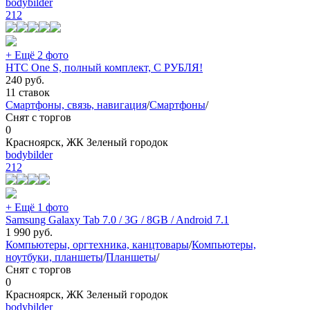
bodybilder
212
+ Ещё 2 фото
HTC One S, полный комплект, С РУБЛЯ!
240
руб.
11 ставок
Смартфоны, связь, навигация
/
Смартфоны
/
Снят с торгов
0
Красноярск, ЖК Зеленый городок
bodybilder
212
+ Ещё 1 фото
Samsung Galaxy Tab 7.0 / 3G / 8GB / Android 7.1
1 990
руб.
Компьютеры, оргтехника, канцтовары
/
Компьютеры,
ноутбуки, планшеты
/
Планшеты
/
Снят с торгов
0
Красноярск, ЖК Зеленый городок
bodybilder