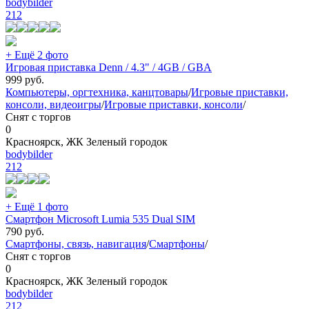
bodybilder
212
+ Ещё 2 фото
Игровая приставка Denn / 4.3" / 4GB / GBA
999
руб.
Компьютеры, оргтехника, канцтовары
/
Игровые приставки,
консоли, видеоигры
/
Игровые приставки, консоли
/
Снят с торгов
0
Красноярск, ЖК Зеленый городок
bodybilder
212
+ Ещё 1 фото
Смартфон Microsoft Lumia 535 Dual SIM
790
руб.
Смартфоны, связь, навигация
/
Смартфоны
/
Снят с торгов
0
Красноярск, ЖК Зеленый городок
bodybilder
212