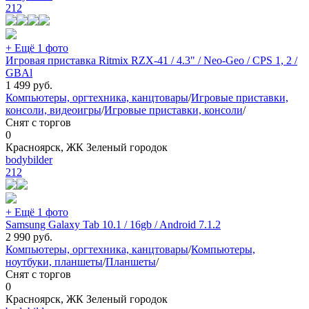
212
+ Ещё 1 фото
Игровая приставка Ritmix RZX-41 / 4.3" / Neo-Geo / CPS 1, 2 /
GBAl
1 499
руб.
Компьютеры, оргтехника, канцтовары
/
Игровые приставки,
консоли, видеоигры
/
Игровые приставки, консоли
/
Снят с торгов
0
Красноярск, ЖК Зеленый городок
bodybilder
212
+ Ещё 1 фото
Samsung Galaxy Tab 10.1 / 16gb / Android 7.1.2
2 990
руб.
Компьютеры, оргтехника, канцтовары
/
Компьютеры,
ноутбуки, планшеты
/
Планшеты
/
Снят с торгов
0
Красноярск, ЖК Зеленый городок