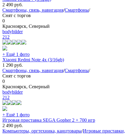
2 490
руб.
Смартфоны, связь, навигация
/
Смартфоны
/
Снят с торгов
0
Красноярск, Северный
bodybilder
212
+ Ещё 1 фото
Xiaomi Redmi Note 4x (3/16gb)
1 290
руб.
Смартфоны, связь, навигация
/
Смартфоны
/
Снят с торгов
0
Красноярск, Северный
bodybilder
212
+ Ещё 1 фото
Игровая приставка SEGA Gopher 2 + 700 игр
2 490
руб.
Компьютеры, оргтехника, канцтовары
/
Игровые приставки,