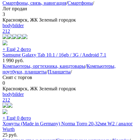
Смартфоны, связь, навигация
/
Смартфоны
/
Лот продан
3
Красноярск, ЖК Зеленый городок
bodybilder
212
+ Ещё 2 фото
Samsung Galaxy Tab 10.1 / 16gb / 3G / Android 7.1
1 990
руб.
Компьютеры, оргтехника, канцтовары
/
Компьютеры,
ноутбуки, планшеты
/
Планшеты
/
Снят с торгов
0
Красноярск, ЖК Зеленый городок
bodybilder
212
+ Ещё 0 фото
Хомуты (Made in Germany) Norma Torro 20-32мм W2 / аналог
Wurth
25
руб.