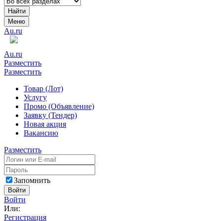
Найти
Меню
Au.ru
Au.ru
Разместить
Разместить
Товар (Лот)
Услугу
Промо (Объявление)
Заявку (Тендер)
Новая акция
Вакансию
Разместить
Запомнить
Войти
Войти
Или:
Регистрация