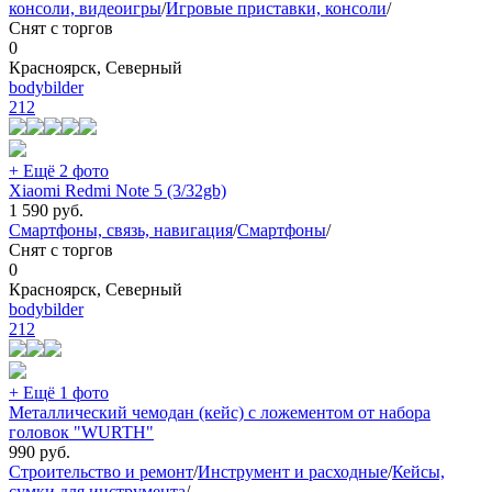
консоли, видеоигры
/
Игровые приставки, консоли
/
Снят с торгов
0
Красноярск, Северный
bodybilder
212
+ Ещё 2 фото
Xiaomi Redmi Note 5 (3/32gb)
1 590
руб.
Смартфоны, связь, навигация
/
Смартфоны
/
Снят с торгов
0
Красноярск, Северный
bodybilder
212
+ Ещё 1 фото
Металлический чемодан (кейс) с ложементом от набора
головок "WURTH"
990
руб.
Строительство и ремонт
/
Инструмент и расходные
/
Кейсы,
сумки для инструмента
/