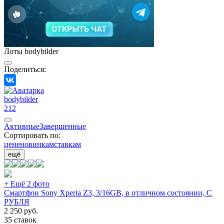
Лоты bodybilder
Поделиться:
bodybilder
212
Активные
Завершенные
Сортировать по:
цене
новинкам
ставкам
ещё
+ Ещё 2 фото
Смартфон Sony Xperia Z3, 3/16GB, в отличном состоянии, С
РУБЛЯ
2 250
руб.
35 ставок