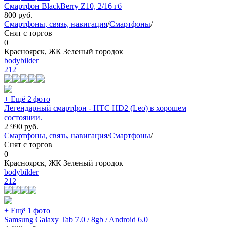
Смартфон BlackBerry Z10, 2/16 гб
800
руб.
Смартфоны, связь, навигация
/
Смартфоны
/
Снят с торгов
0
Красноярск, ЖК Зеленый городок
bodybilder
212
+ Ещё 2 фото
Легендарный смартфон - HTC HD2 (Leo) в хорошем
состоянии.
2 990
руб.
Смартфоны, связь, навигация
/
Смартфоны
/
Снят с торгов
0
Красноярск, ЖК Зеленый городок
bodybilder
212
+ Ещё 1 фото
Samsung Galaxy Tab 7.0 / 8gb / Android 6.0