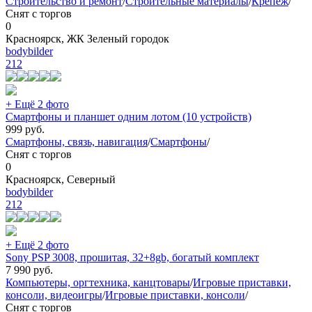
Строительство и ремонт
/
Строительные материалы
/
Крепёж
/
Снят с торгов
0
Красноярск, ЖК Зеленый городок
bodybilder
212
+ Ещё 2 фото
Смартфоны и планшет одним лотом (10 устройств)
999
руб.
Смартфоны, связь, навигация
/
Смартфоны
/
Снят с торгов
0
Красноярск, Северный
bodybilder
212
+ Ещё 2 фото
Sony PSP 3008, прошитая, 32+8gb, богатый комплект
7 990
руб.
Компьютеры, оргтехника, канцтовары
/
Игровые приставки,
консоли, видеоигры
/
Игровые приставки, консоли
/
Снят с торгов