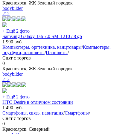
Красноярск, ЖК Зеленый городок
bodybilder
212
+ Ещё 2 фото
Samsung Galaxy Tab 7.0 SM-T210 / 8 gb
1 990
руб.
Компьютеры, оргтехника, канцтовары
/
Компьютеры,
ноутбуки, планшеты
/
Планшеты
/
Снят с торгов
0
Красноярск, ЖК Зеленый городок
bodybilder
212
+ Ещё 2 фото
HTC Desire в отличном состоянии
1 490
руб.
Смартфоны, связь, навигация
/
Смартфоны
/
Снят с торгов
0
Красноярск, Северный