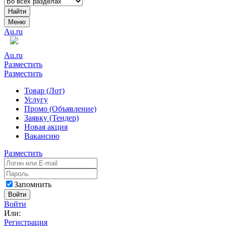
Найти
Меню
Au.ru
Au.ru
Разместить
Разместить
Товар (Лот)
Услугу
Промо (Объявление)
Заявку (Тендер)
Новая акция
Вакансию
Разместить
Запомнить
Войти
Войти
Или:
Регистрация