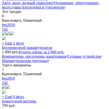
Авто, мото, водный транспорт
/
Оснащение, оборудование,
аксессуары
/
Автоодеяла и утеплители
/
Лот продан
0
Красноярск, Пашенный
bes2010
142
+ Ещё 1 фото
Беспроводной маршрутизатор
1 900
руб.
Купить сейчас за
2 000
руб.
Компьютеры, оргтехника, канцтовары
/
Сетевые устройства
/
Маршрутизаторы (роутеры)
/
Торги завершены
1
Красноярск, Пашенный
bes2010
142
+ Ещё 0 фото
новогодний костюм.
700
руб.