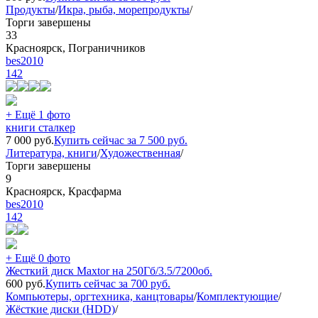
Продукты
/
Икра, рыба, морепродукты
/
Торги завершены
33
Красноярск, Пограничников
bes2010
142
+ Ещё 1 фото
книги сталкер
7 000
руб.
Купить сейчас за
7 500
руб.
Литература, книги
/
Художественная
/
Торги завершены
9
Красноярск, Красфарма
bes2010
142
+ Ещё 0 фото
Жесткий диск Maxtor на 250Гб/3.5/7200об.
600
руб.
Купить сейчас за
700
руб.
Компьютеры, оргтехника, канцтовары
/
Комплектующие
/
Жёсткие диски (HDD)
/