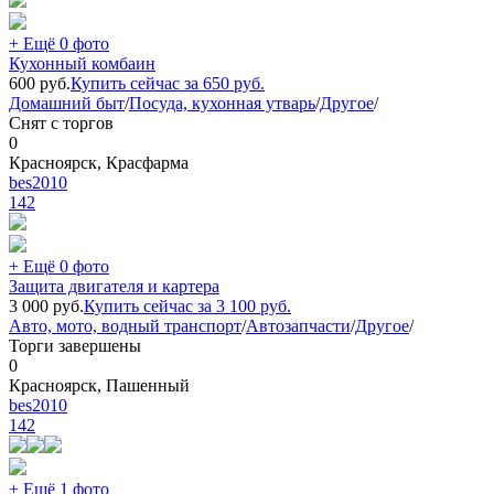
+ Ещё 0 фото
Кухонный комбаин
600
руб.
Купить сейчас за
650
руб.
Домашний быт
/
Посуда, кухонная утварь
/
Другое
/
Снят с торгов
0
Красноярск, Красфарма
bes2010
142
+ Ещё 0 фото
Защита двигателя и картера
3 000
руб.
Купить сейчас за
3 100
руб.
Авто, мото, водный транспорт
/
Автозапчасти
/
Другое
/
Торги завершены
0
Красноярск, Пашенный
bes2010
142
+ Ещё 1 фото