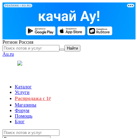
РЕКЛАМА • AU.RU
Регион
Россия
Найти
Au.ru
Каталог
Услуги
Распродажа с 1
₽
Магазины
Форум
Помощь
Блог