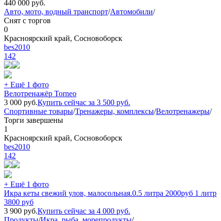
440 000
руб.
Авто, мото, водный транспорт
/
Автомобили
/
Снят с торгов
0
Красноярский край, Сосновоборск
bes2010
142
+ Ещё 1 фото
Велотренажёр Torneo
3 000
руб.
Купить сейчас за
3 500
руб.
Спортивные товары
/
Тренажеры, комплексы
/
Велотренажеры
/
Торги завершены
1
Красноярский край, Сосновоборск
bes2010
142
+ Ещё 1 фото
Икра кеты свежий улов, малосольная.0.5 литра 2000руб 1 литр
3800 руб
3 900
руб.
Купить сейчас за
4 000
руб.
Продукты
/
Икра, рыба, морепродукты
/