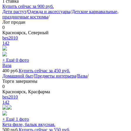
1 ставка
Купить сейчас за
900
руб.
Дети растут
/
Одежда и аксессуары
/
Детские карнавальные,
праздничные костюмы
/
Лот продан
0
Красноярск, Северный
bes2010
142
+ Ещё 0 фото
Ваза
400
руб.
Купить сейчас за
450
руб.
Домашний быт
/
Предметы интерьера
/
Вазы
/
Торги завершены
0
Красноярск, Красфарма
bes2010
142
+ Ещё 1 фото
Кета филе, балык вкусная.
500
руб.
Купить сейчас за
550
руб.