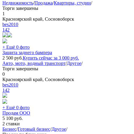
Недвижимость
/
Продажа
/
Квартиры, студии
/
Торги завершены
1
Красноярский край, Сосновоборск
bes2010
142
+ Ещё 0 фото
Защита заднего бампера
2 500
руб.
Купить сейчас за
3 000
руб.
Авто, мото, водный транспорт
/
Другое
/
Торги завершены
0
Красноярский край, Сосновоборск
bes2010
142
+ Ещё 0 фото
Продам ООО
5 100
руб.
2 ставки
Бизнес
/
Готовый бизнес
/
Другое
/