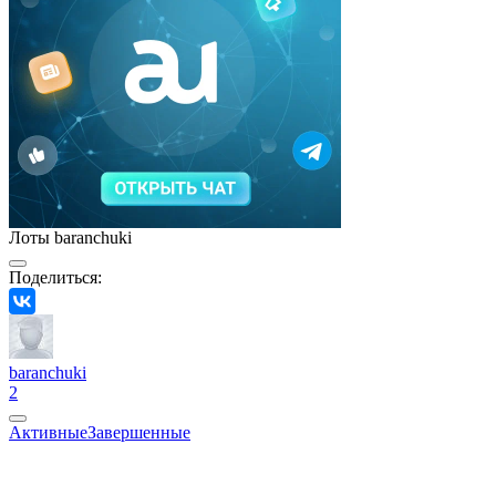
Лоты baranchuki
Поделиться:
baranchuki
2
Активные
Завершенные