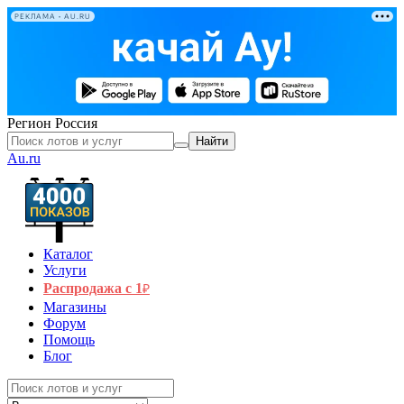
РЕКЛАМА • AU.RU
Регион
Россия
Найти
Au.ru
Каталог
Услуги
Распродажа с 1
₽
Магазины
Форум
Помощь
Блог