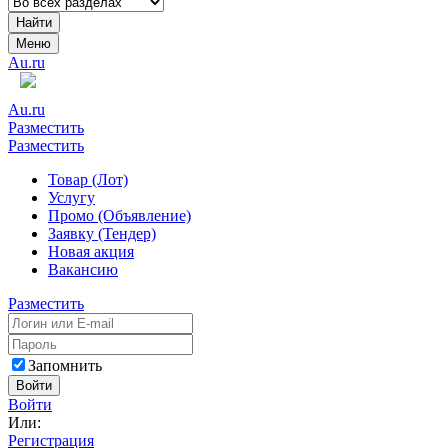
Найти
Меню
Au.ru
Au.ru
Разместить
Разместить
Товар (Лот)
Услугу
Промо (Объявление)
Заявку (Тендер)
Новая акция
Вакансию
Разместить
Запомнить
Войти
Войти
Или:
Регистрация