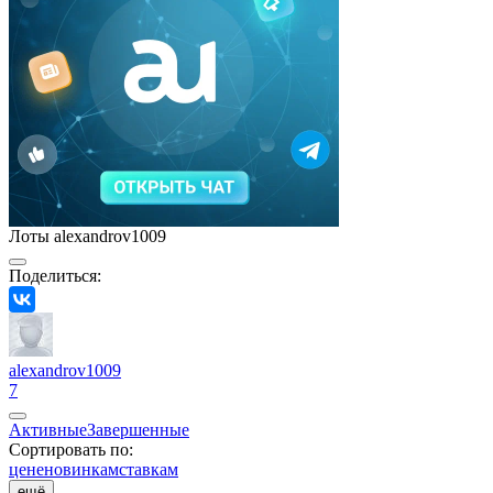
Лоты alexandrov1009
Поделиться:
alexandrov1009
7
Активные
Завершенные
Сортировать по:
цене
новинкам
ставкам
ещё