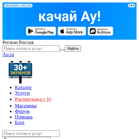
РЕКЛАМА • AU.RU
Регион
Россия
Найти
Au.ru
Каталог
Услуги
Распродажа с 1
₽
Магазины
Форум
Помощь
Блог