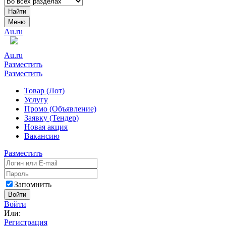
Найти
Меню
Au.ru
Au.ru
Разместить
Разместить
Товар (Лот)
Услугу
Промо (Объявление)
Заявку (Тендер)
Новая акция
Вакансию
Разместить
Запомнить
Войти
Войти
Или:
Регистрация