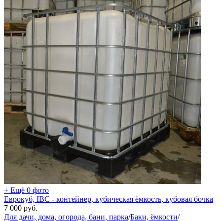
+ Ещё 0 фото
Еврокуб, IBC - контейнер, кубическая ёмкость, кубовая бочка
7 000
руб.
Для дачи, дома, огорода, бани, парка
/
Баки, ёмкости
/