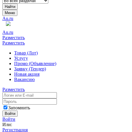
Найти
Меню
Au.ru
Au.ru
Разместить
Разместить
Товар (Лот)
Услугу
Промо (Объявление)
Заявку (Тендер)
Новая акция
Вакансию
Разместить
Запомнить
Войти
Войти
Или:
Регистрация