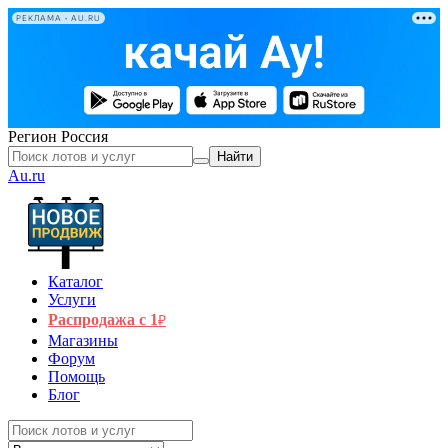
РЕКЛАМА • AU.RU
Регион
Россия
Найти
Au.ru
Каталог
Услуги
Распродажа с 1
₽
Магазины
Форум
Помощь
Блог