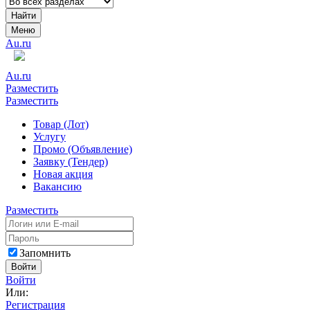
Найти
Меню
Au.ru
Au.ru
Разместить
Разместить
Товар (Лот)
Услугу
Промо (Объявление)
Заявку (Тендер)
Новая акция
Вакансию
Разместить
Запомнить
Войти
Войти
Или:
Регистрация