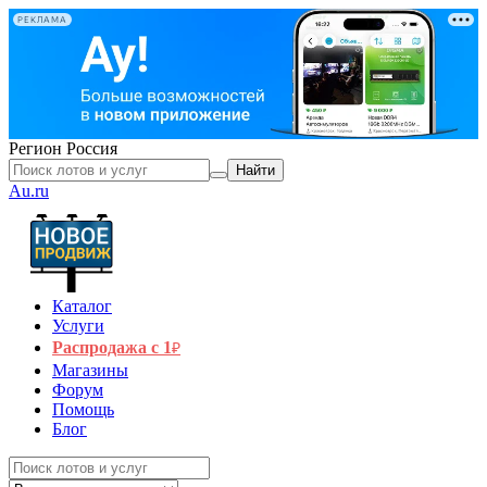
РЕКЛАМА
Регион
Россия
Найти
Au.ru
Каталог
Услуги
Распродажа с 1
₽
Магазины
Форум
Помощь
Блог