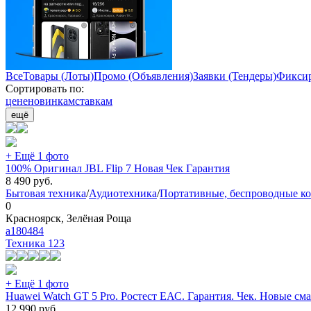
Все
Товары (Лоты)
Промо (Объявления)
Заявки (Тендеры)
Фиксир
Сортировать по:
цене
новинкам
ставкам
ещё
+ Ещё 1 фото
100% Оригинал JBL Flip 7 Новая Чек Гарантия
8 490
руб.
Бытовая техника
/
Аудиотехника
/
Портативные, беспроводные к
0
Красноярск, Зелёная Роща
a180484
Техника
123
+ Ещё 1 фото
Huawei Watch GT 5 Pro. Ростест ЕАС. Гарантия. Чек. Новые см
12 990
руб.