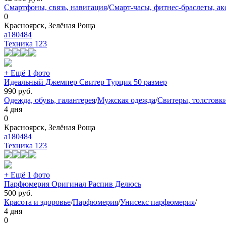
Смартфоны, связь, навигация
/
Смарт-часы, фитнес-браслеты, ак
0
Красноярск, Зелёная Роща
a180484
Техника
123
+ Ещё 1 фото
Идеальный Джемпер Свитер Турция 50 размер
990
руб.
Одежда, обувь, галантерея
/
Мужская одежда
/
Свитеры, толстовки
4 дня
0
Красноярск, Зелёная Роща
a180484
Техника
123
+ Ещё 1 фото
Парфюмерия Оригинал Распив Делюсь
500
руб.
Красота и здоровье
/
Парфюмерия
/
Унисекс парфюмерия
/
4 дня
0