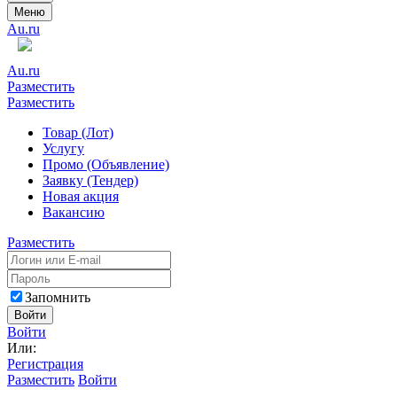
Меню
Au.ru
Au.ru
Разместить
Разместить
Товар (Лот)
Услугу
Промо (Объявление)
Заявку (Тендер)
Новая акция
Вакансию
Разместить
Запомнить
Войти
Войти
Или:
Регистрация
Разместить
Войти