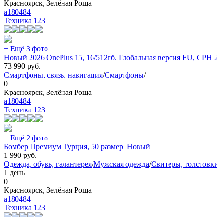
Красноярск, Зелёная Роща
a180484
Техника
123
+ Ещё 3 фото
Новый 2026 OnePlus 15, 16/512гб. Глобальная версия EU, CPH 
73 990
руб.
Смартфоны, связь, навигация
/
Смартфоны
/
0
Красноярск, Зелёная Роща
a180484
Техника
123
+ Ещё 2 фото
Бомбер Премиум Турция, 50 размер. Новый
1 990
руб.
Одежда, обувь, галантерея
/
Мужская одежда
/
Свитеры, толстовки
1 день
0
Красноярск, Зелёная Роща
a180484
Техника
123