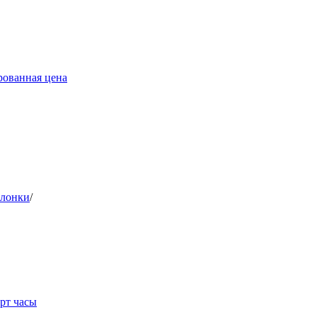
ованная цена
олонки
/
арт часы