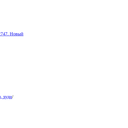
2747. Новый
, худи
/