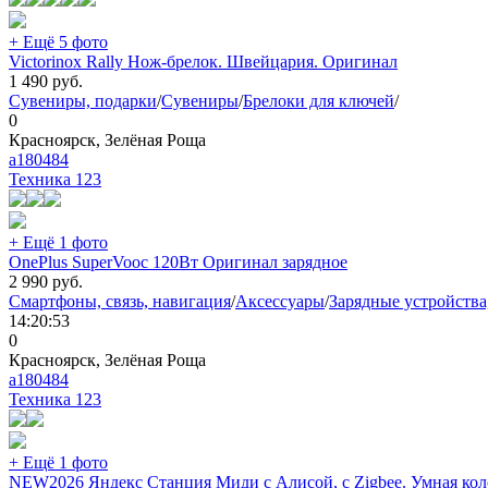
+ Ещё 5 фото
Victorinox Rally Нож-брелок. Швейцария. Оригинал
1 490
руб.
Сувениры, подарки
/
Сувениры
/
Брелоки для ключей
/
0
Красноярск, Зелёная Роща
a180484
Техника
123
+ Ещё 1 фото
OnePlus SuperVooc 120Вт Оригинал зарядное
2 990
руб.
Смартфоны, связь, навигация
/
Аксессуары
/
Зарядные устройства
14:20:53
0
Красноярск, Зелёная Роща
a180484
Техника
123
+ Ещё 1 фото
NEW2026 Яндекс Станция Миди с Алисой, с Zigbee. Умная ко