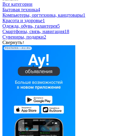
Все категории
Бытовая техника
4
Компьютеры, оргтехника, канцтовары
1
Красота и здоровье
1
Одежда, обувь, галантерея
5
Смартфоны, связь, навигация
18
Сувениры, подарки
2
Свернуть
↑
РЕКЛАМА • AU.RU