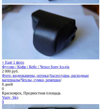
+ Ещё 1 фото
Футляр / Кофр / Кейс / Чехол Sony lcs-eja
2 000
руб.
Фото, видеокамеры, оптика
/
Аксессуары, расходные
материалы
/
Чехлы, сумки, ремешки
/
6 дней
0
Красноярск, Предмостная площадь
Yuriy_Sky
9