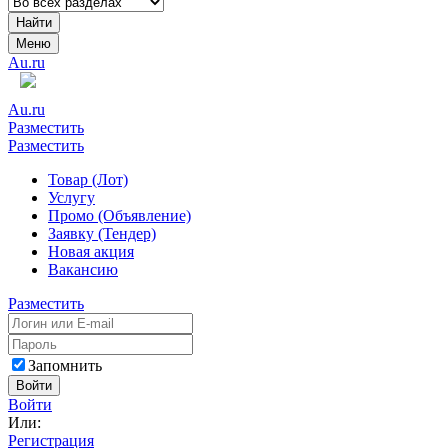
Найти
Меню
Au.ru
Au.ru
Разместить
Разместить
Товар (Лот)
Услугу
Промо (Объявление)
Заявку (Тендер)
Новая акция
Вакансию
Разместить
Запомнить
Войти
Войти
Или:
Регистрация