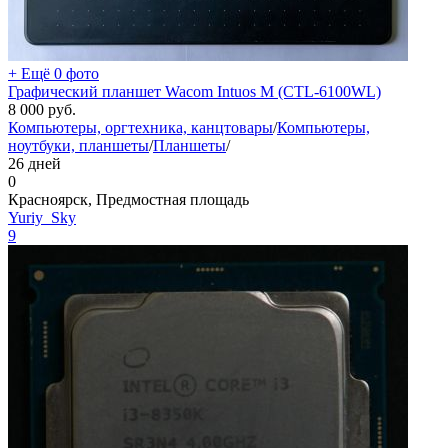
+ Ещё 0 фото
Графический планшет Wacom Intuos M (CTL-6100WL)
8 000
руб.
Компьютеры, оргтехника, канцтовары
/
Компьютеры,
ноутбуки, планшеты
/
Планшеты
/
26 дней
0
Красноярск, Предмостная площадь
Yuriy_Sky
9