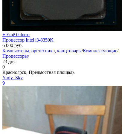
+ Ещё 0 фото
Процессор Intel i3-8350K
6 000
руб.
Компьютеры, оргтехника, канцтовары
/
Комплектующие
/
Процессоры
/
23 дня
0
Красноярск, Предмостная площадь
Yuriy_Sky
9