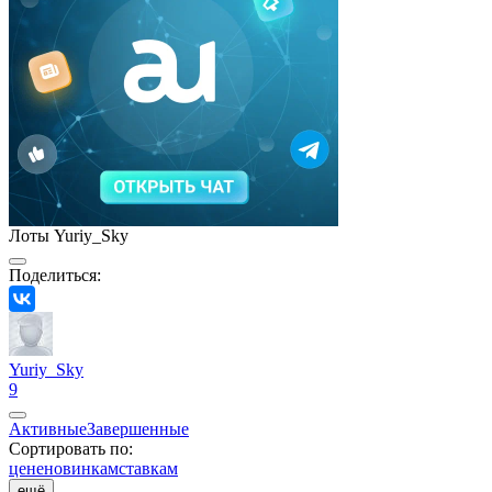
Лоты Yuriy_Sky
Поделиться:
Yuriy_Sky
9
Активные
Завершенные
Сортировать по:
цене
новинкам
ставкам
ещё