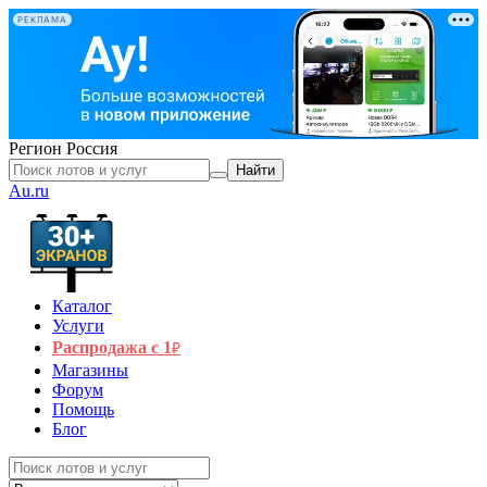
РЕКЛАМА
Регион
Россия
Найти
Au.ru
Каталог
Услуги
Распродажа с 1
₽
Магазины
Форум
Помощь
Блог