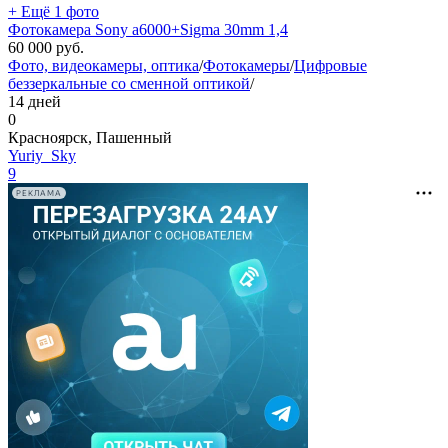
+ Ещё 1 фото
Фотокамера Sony a6000+Sigma 30mm 1,4
60 000
руб.
Фото, видеокамеры, оптика
/
Фотокамеры
/
Цифровые
беззеркальные со сменной оптикой
/
14 дней
0
Красноярск, Пашенный
Yuriy_Sky
9
РЕКЛАМА