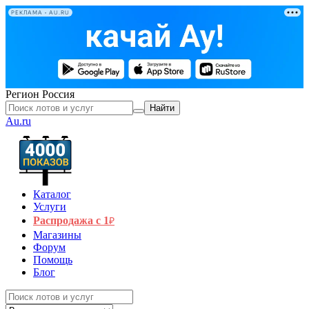
РЕКЛАМА • AU.RU
Регион
Россия
Найти
Au.ru
Каталог
Услуги
Распродажа с 1
₽
Магазины
Форум
Помощь
Блог