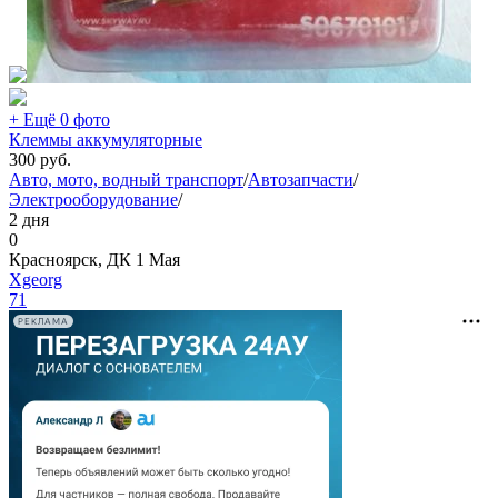
+ Ещё 0 фото
Клеммы аккумуляторные
300
руб.
Авто, мото, водный транспорт
/
Автозапчасти
/
Электрооборудование
/
2 дня
0
Красноярск, ДК 1 Мая
Xgeorg
71
РЕКЛАМА