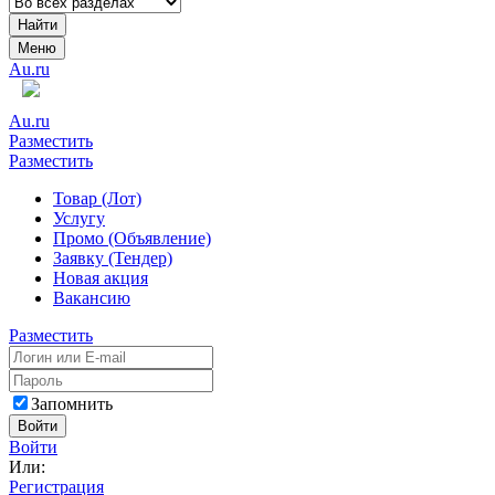
Найти
Меню
Au.ru
Au.ru
Разместить
Разместить
Товар (Лот)
Услугу
Промо (Объявление)
Заявку (Тендер)
Новая акция
Вакансию
Разместить
Запомнить
Войти
Войти
Или:
Регистрация