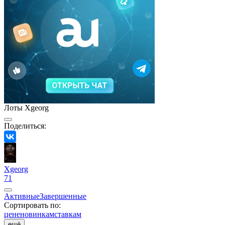
Лоты Xgeorg
Поделиться:
Xgeorg
71
Активные
Завершенные
Сортировать по:
цене
новинкам
ставкам
ещё