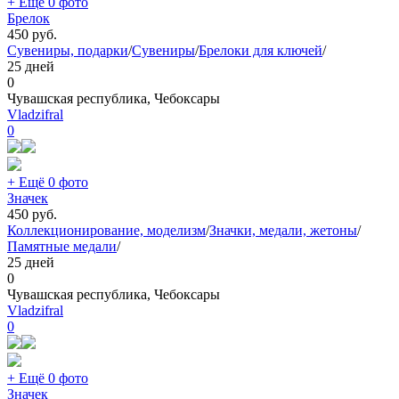
+ Ещё 0 фото
Брелок
450
руб.
Сувениры, подарки
/
Сувениры
/
Брелоки для ключей
/
25 дней
0
Чувашская республика, Чебоксары
Vladzifral
0
+ Ещё 0 фото
Значек
450
руб.
Коллекционирование, моделизм
/
Значки, медали, жетоны
/
Памятные медали
/
25 дней
0
Чувашская республика, Чебоксары
Vladzifral
0
+ Ещё 0 фото
Значек