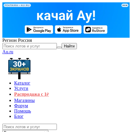
РЕКЛАМА • AU.RU
Регион
Россия
Найти
Au.ru
Каталог
Услуги
Распродажа с 1
₽
Магазины
Форум
Помощь
Блог