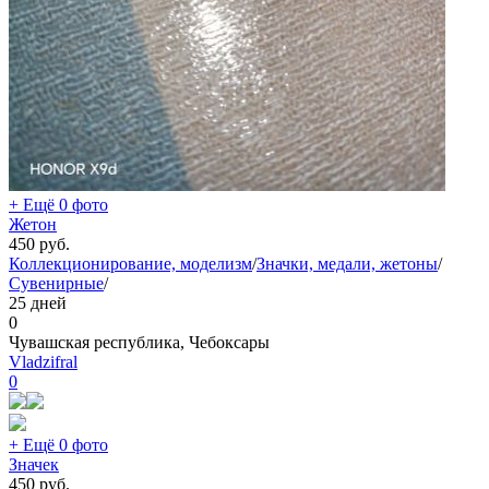
+ Ещё 0 фото
Жетон
450
руб.
Коллекционирование, моделизм
/
Значки, медали, жетоны
/
Сувенирные
/
25 дней
0
Чувашская республика, Чебоксары
Vladzifral
0
+ Ещё 0 фото
Значек
450
руб.