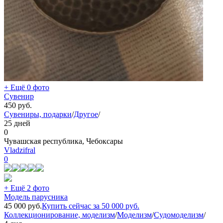
+ Ещё 0 фото
Сувенир
450
руб.
Сувениры, подарки
/
Другое
/
25 дней
0
Чувашская республика, Чебоксары
Vladzifral
0
+ Ещё 2 фото
Модель парусника
45 000
руб.
Купить сейчас за
50 000
руб.
Коллекционирование, моделизм
/
Моделизм
/
Судомоделизм
/