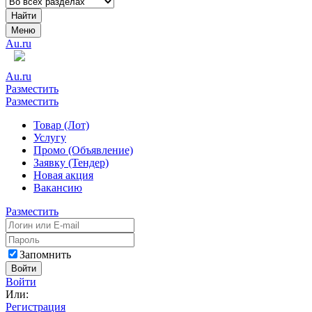
Найти
Меню
Au.ru
Au.ru
Разместить
Разместить
Товар (Лот)
Услугу
Промо (Объявление)
Заявку (Тендер)
Новая акция
Вакансию
Разместить
Запомнить
Войти
Войти
Или:
Регистрация