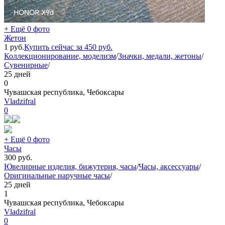
+ Ещё 0 фото
Жетон
1
руб.
Купить сейчас за
450
руб.
Коллекционирование, моделизм
/
Значки, медали, жетоны
/
Сувенирные
/
25 дней
0
Чувашская республика, Чебоксары
Vladzifral
0
+ Ещё 0 фото
Часы
300
руб.
Ювелирные изделия, бижутерия, часы
/
Часы, аксессуары
/
Оригинальные наручные часы
/
25 дней
1
Чувашская республика, Чебоксары
Vladzifral
0