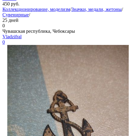
450
руб.
Коллекционирование, моделизм
/
Значки, медали, жетоны
/
Сувенирные
/
25 дней
0
Чувашская республика, Чебоксары
Vladzifral
0