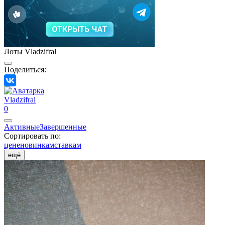
Лоты Vladzifral
Поделиться:
Vladzifral
0
Активные
Завершенные
Сортировать по:
цене
новинкам
ставкам
ещё