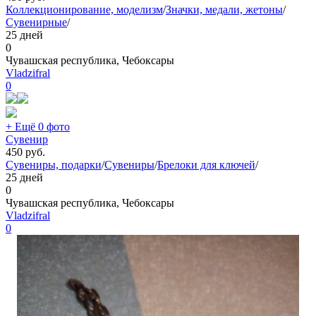
Коллекционирование, моделизм
/
Значки, медали, жетоны
/
Сувенирные
/
25 дней
0
Чувашская республика, Чебоксары
Vladzifral
0
+ Ещё 0 фото
Сувенир
450
руб.
Сувениры, подарки
/
Сувениры
/
Брелоки для ключей
/
25 дней
0
Чувашская республика, Чебоксары
Vladzifral
0