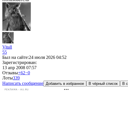
Vitall
55
Был на сайте:
24 июля 2026 04:52
Зарегистрирован:
13 апр 2008 07:57
Отзывы
+62
−0
Лоты
3
39
Написать сообщение
Добавить в избранное
В чёрный список
В с
РЕКЛАМА • AU.RU