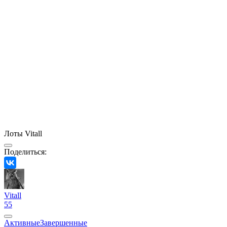
Лоты Vitall
Поделиться:
Vitall
55
Активные
Завершенные