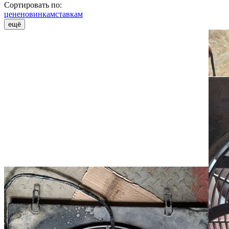
Сортировать по:
цене
новинкам
ставкам
ещё