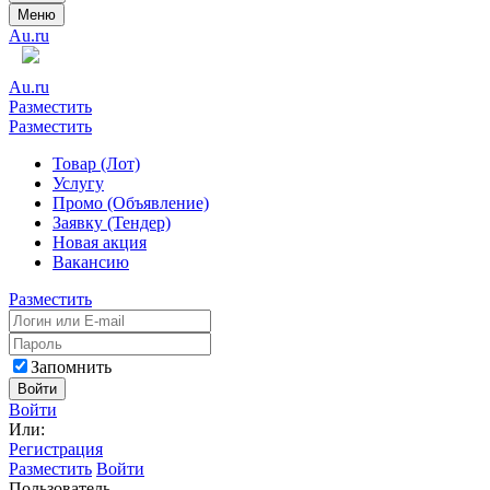
Меню
Au.ru
Au.ru
Разместить
Разместить
Товар (Лот)
Услугу
Промо (Объявление)
Заявку (Тендер)
Новая акция
Вакансию
Разместить
Запомнить
Войти
Войти
Или:
Регистрация
Разместить
Войти
Пользователь