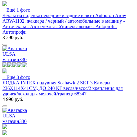
+ Ещё 1 фото
Чехлы на сиденья передние и задние в авто Autoprofi Arow
ARW-1102, жаккард / черный / автомобильные в машину -
Авточехлы - Авто чехлы - Универсальные - Autoprofi -
Автопрофи
3 290
руб.
ULSA
магазин
330
+ Ещё 3 фото
ЛОДКА INTEX надувная Seahawk 2 SET 3 Камеры,
236X114X41СМ, ДО 240 КГ весла/насос/2 крепления для
удочек/чехол для мелочей/транец/ 68347
4 990
руб.
ULSA
магазин
330