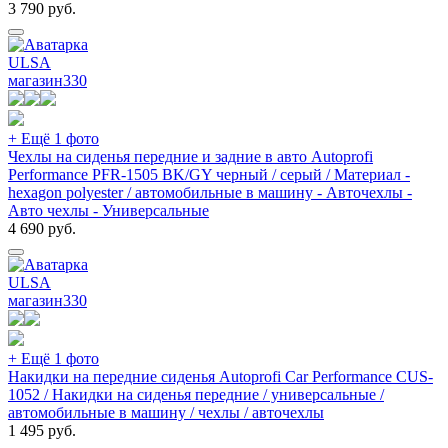
3 790
руб.
ULSA
магазин
330
+ Ещё 1 фото
Чехлы на сиденья передние и задние в авто Autoprofi
Performance PFR-1505 BK/GY черный / серый / Материал -
hexagon polyester / автомобильные в машину - Авточехлы -
Авто чехлы - Универсальные
4 690
руб.
ULSA
магазин
330
+ Ещё 1 фото
Накидки на передние сиденья Autoprofi Car Performance CUS-
1052 / Накидки на сиденья передние / универсальные /
автомобильные в машину / чехлы / авточехлы
1 495
руб.