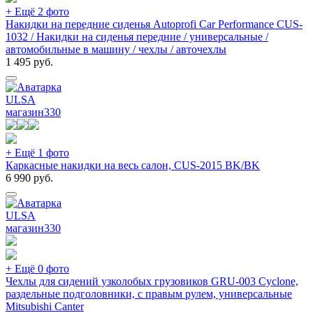
+ Ещё 2 фото
Накидки на передние сиденья Autoprofi Car Performance CUS-
1032 / Накидки на сиденья передние / универсальные /
автомобильные в машину / чехлы / авточехлы
1 495
руб.
ULSA
магазин
330
+ Ещё 1 фото
Каркасные накидки на весь салон, CUS-2015 BK/BK
6 990
руб.
ULSA
магазин
330
+ Ещё 0 фото
Чехлы для сидений узколобых грузовиков GRU-003 Cyclone,
раздельные подголовники, с правым рулем, универсальные
Mitsubishi Canter