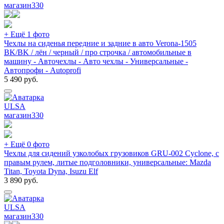
магазин
330
+ Ещё 1 фото
Чехлы на сиденья передние и задние в авто Verona-1505
BK/BK / лён / черный / про строчка / автомобильные в
машину - Авточехлы - Авто чехлы - Универсальные -
Автопрофи - Autoprofi
5 490
руб.
ULSA
магазин
330
+ Ещё 0 фото
Чехлы для сидений узколобых грузовиков GRU-002 Cyclone, с
правым рулем, литые подголовники, универсальные: Mazda
Titan, Toyota Dyna, Isuzu Elf
3 890
руб.
ULSA
магазин
330