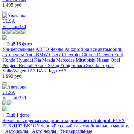
1 495
руб.
ULSA
магазин
330
+ Ещё 16 фото
Универсальные АВТО Чехлы Autoprofi на все автомобили
авточехлы Audi BMW Chery Chevrolet Citroen Daewoo Ford
Honda Hyundai Kia Mazda Mercedes Mitsubishi Nissan Opel
Peugeot Renault Skoda Ssang Yong Subaru Suzuki Toyota
VolksWagen ГАЗ ВАЗ Лада УАЗ
1 990
руб.
ULSA
магазин
330
+ Ещё 1 фото
Чехлы на сиденья передние и задние в авто Autoprofi FLEX
FLX-1102 BK/ GY черный / серый / автомобильные в машину
- Авточехлы - Авто чехлы - Универсальные