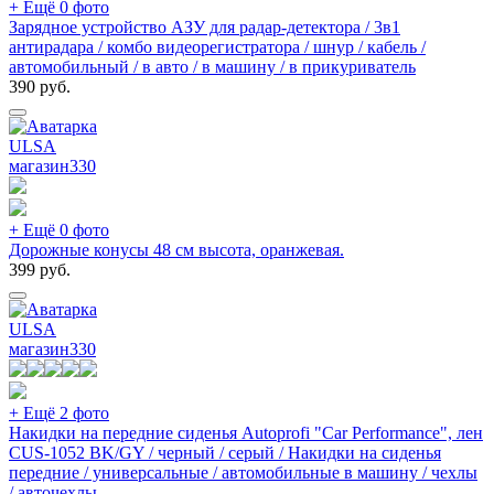
+ Ещё 0 фото
Зарядное устройство АЗУ для радар-детектора / 3в1
антирадара / комбо видеорегистратора / шнур / кабель /
автомобильный / в авто / в машину / в прикуриватель
390
руб.
ULSA
магазин
330
+ Ещё 0 фото
Дорожные конусы 48 см высота, оранжевая.
399
руб.
ULSA
магазин
330
+ Ещё 2 фото
Накидки на передние сиденья Autoprofi "Car Performance", лен
CUS-1052 BK/GY / черный / серый / Накидки на сиденья
передние / универсальные / автомобильные в машину / чехлы
/ авточехлы