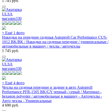
1 745
руб.
ULSA
магазин
330
+ Ещё 1 фото
Накидки на передние сиденья Autoprofi Car Performance CUS-
1012 BK/BK / Накидки на сиденья передние / универсальные /
автомобильные в машину / чехлы / авточехлы
1 745
руб.
ULSA
магазин
330
+ Ещё 4 фото
Чехлы на сиденья передние и задние в авто Autoprofi
Performance PFR-1505 BK/GY черный / серый / Материал -
hexagon polyester / автомобильные в машину - Авточехлы -
Авто чехлы - Универсальные
4 690
руб.