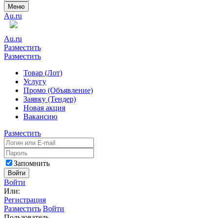
Меню
Au.ru
Au.ru
Разместить
Разместить
Товар (Лот)
Услугу
Промо (Объявление)
Заявку (Тендер)
Новая акция
Вакансию
Разместить
Запомнить
Войти
Войти
Или:
Регистрация
Разместить
Войти
Пользователь