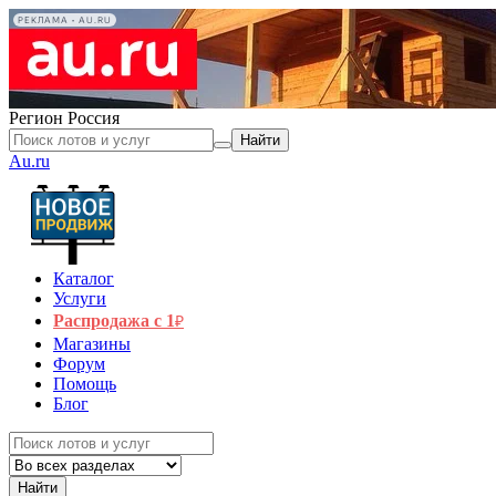
РЕКЛАМА • AU.RU
Регион
Россия
Найти
Au.ru
Каталог
Услуги
Распродажа с 1
₽
Магазины
Форум
Помощь
Блог
Найти