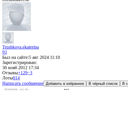
Trushkova.ekaterina
93
Был на сайте:
5 авг 2024 11:10
Зарегистрирован:
30 нояб 2012 17:34
Отзывы
+129
−3
Лоты
0
14
Написать сообщение
Добавить в избранное
В чёрный список
В с
РЕКЛАМА • AU.RU