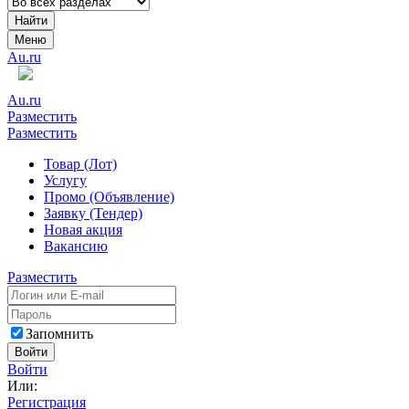
Найти
Меню
Au.ru
Au.ru
Разместить
Разместить
Товар (Лот)
Услугу
Промо (Объявление)
Заявку (Тендер)
Новая акция
Вакансию
Разместить
Запомнить
Войти
Войти
Или:
Регистрация