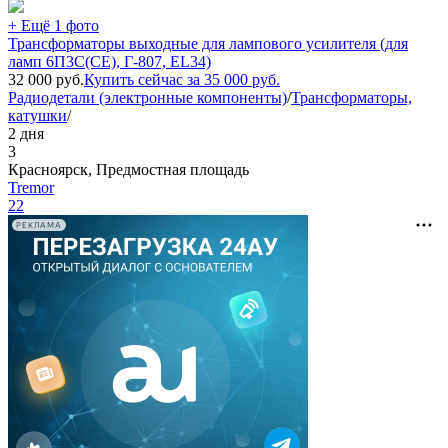
+ Ещё 1 фото
Трансформаторы выходные для лампового усилителя (для
ламп 6П3С(СЕ), Г-807, EL34)
32 000
руб.
Купить сейчас за
35 000
руб.
Радиодетали (электронные компоненты)
/
Трансформаторы,
катушки
/
2 дня
3
Красноярск, Предмостная площадь
Tremor
22
РЕКЛАМА