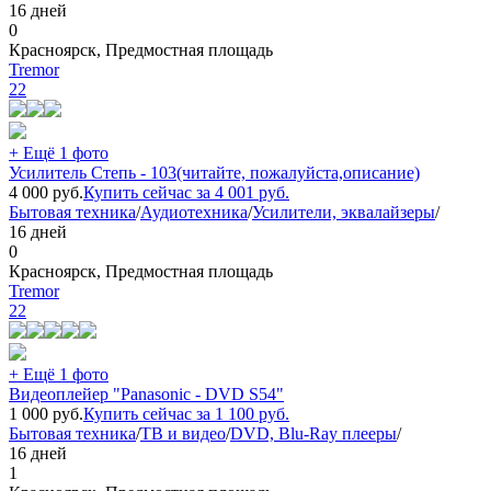
16 дней
0
Красноярск, Предмостная площадь
Tremor
22
+ Ещё 1 фото
Усилитель Степь - 103(читайте, пожалуйста,описание)
4 000
руб.
Купить сейчас за
4 001
руб.
Бытовая техника
/
Аудиотехника
/
Усилители, эквалайзеры
/
16 дней
0
Красноярск, Предмостная площадь
Tremor
22
+ Ещё 1 фото
Видеоплейер "Panasonic - DVD S54"
1 000
руб.
Купить сейчас за
1 100
руб.
Бытовая техника
/
ТВ и видео
/
DVD, Blu-Ray плееры
/
16 дней
1