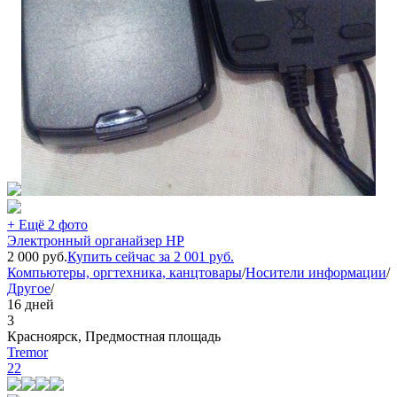
+ Ещё 2 фото
Электронный органайзер НР
2 000
руб.
Купить сейчас за
2 001
руб.
Компьютеры, оргтехника, канцтовары
/
Носители информации
/
Другое
/
16 дней
3
Красноярск, Предмостная площадь
Tremor
22