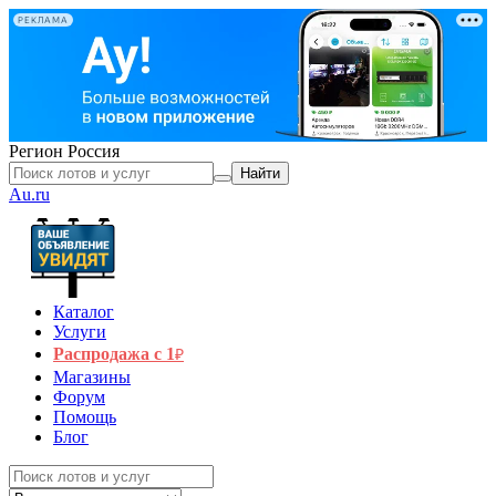
РЕКЛАМА
Регион
Россия
Найти
Au.ru
Каталог
Услуги
Распродажа с 1
₽
Магазины
Форум
Помощь
Блог