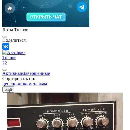
Лоты Tremor
Поделиться:
Tremor
22
Активные
Завершенные
Сортировать по:
цене
новинкам
ставкам
ещё