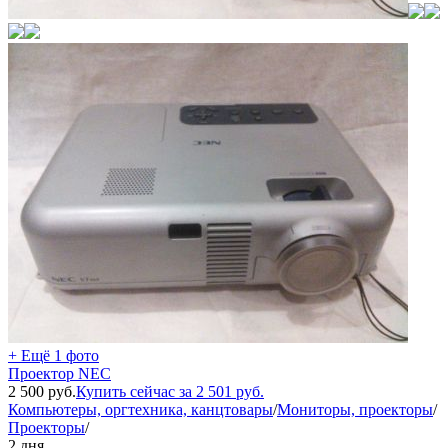
+ Ещё 1 фото
Проектор NEC
2 500
руб.
Купить сейчас за
2 501
руб.
Компьютеры, оргтехника, канцтовары
/
Мониторы, проекторы
/
Проекторы
/
2 дня