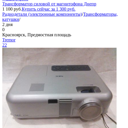
Трансформатор силовой от магнитофона Днепр
1 100
руб.
Купить сейчас за
1 300
руб.
Радиодетали (электронные компоненты)
/
Трансформаторы,
катушки
/
2 дня
0
Красноярск, Предмостная площадь
Tremor
22