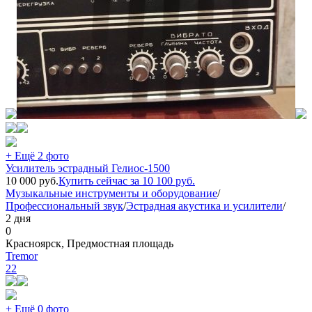
+ Ещё 2 фото
Усилитель эстрадный Гелиос-1500
10 000
руб.
Купить сейчас за
10 100
руб.
Музыкальные инструменты и оборудование
/
Профессиональный звук
/
Эстрадная акустика и усилители
/
2 дня
0
Красноярск, Предмостная площадь
Tremor
22
+ Ещё 0 фото