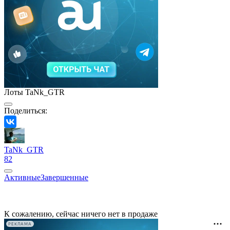
Лоты TaNk_GTR
Поделиться:
TaNk_GTR
82
Активные
Завершенные
К сожалению, сейчас ничего нет в продаже
РЕКЛАМА