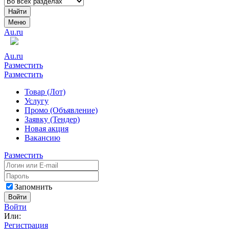
Найти
Меню
Au.ru
Au.ru
Разместить
Разместить
Товар (Лот)
Услугу
Промо (Объявление)
Заявку (Тендер)
Новая акция
Вакансию
Разместить
Запомнить
Войти
Войти
Или:
Регистрация