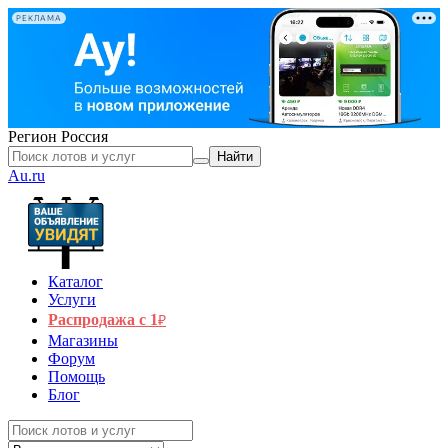
РЕКЛАМА
Регион
Россия
Найти
Au.ru
Каталог
Услуги
Распродажа с 1
₽
Магазины
Форум
Помощь
Блог