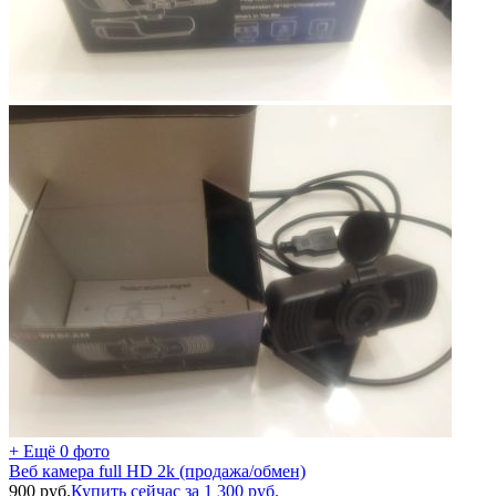
+ Ещё 0 фото
Веб камера full HD 2k (продажа/обмен)
900
руб.
Купить сейчас за
1 300
руб.