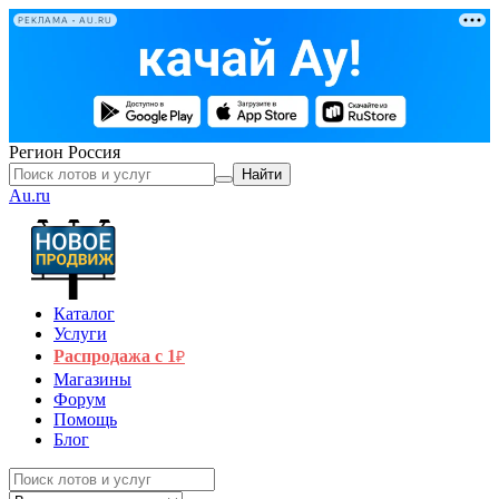
РЕКЛАМА • AU.RU
Регион
Россия
Найти
Au.ru
Каталог
Услуги
Распродажа с 1
₽
Магазины
Форум
Помощь
Блог