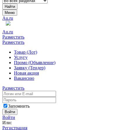
Найти
Меню
Au.ru
Au.ru
Разместить
Разместить
Товар (Лот)
Услугу
Промо (Объявление)
Заявку (Тендер)
Новая акция
Вакансию
Разместить
Запомнить
Войти
Войти
Или:
Регистрация