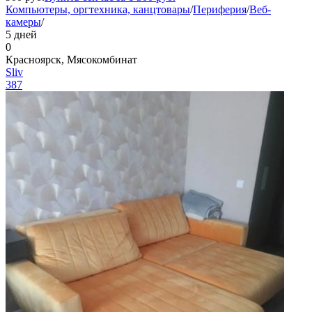
Компьютеры, оргтехника, канцтовары
/
Периферия
/
Веб-
камеры
/
5 дней
0
Красноярск, Мясокомбинат
Sliv
387