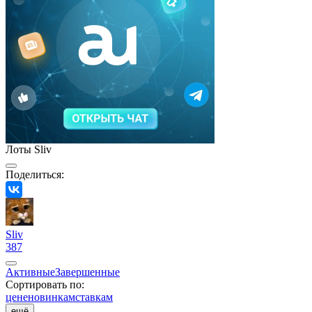
Лоты Sliv
Поделиться:
Sliv
387
Активные
Завершенные
Сортировать по:
цене
новинкам
ставкам
ещё