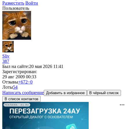
Разместить
Войти
Пользователь
Sliv
387
Был на сайте:
20 мая 2026 11:41
Зарегистрирован:
29 авг 2009 00:33
Отзывы
+672
−0
Лоты
5
4
Написать сообщение
Добавить в избранное
В чёрный список
В список контактов
РЕКЛАМА • AU.RU