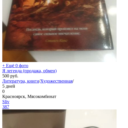
+ Ещё 0 фото
Я легенда (продажа, обмен)
500
руб.
Литература, книги
/
Художественная
/
5 дней
0
Красноярск, Мясокомбинат
Sliv
387