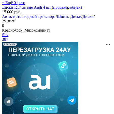
+ Ещё 0 фото
Диски R17 литые Audi 4 шт (продажа, обмен)
15 000
руб.
Авто, мото, водный транспорт
/
Шины, Диски
/
Диски
/
29 дней
0
Красноярск, Мясокомбинат
Sliv
387
РЕКЛАМА