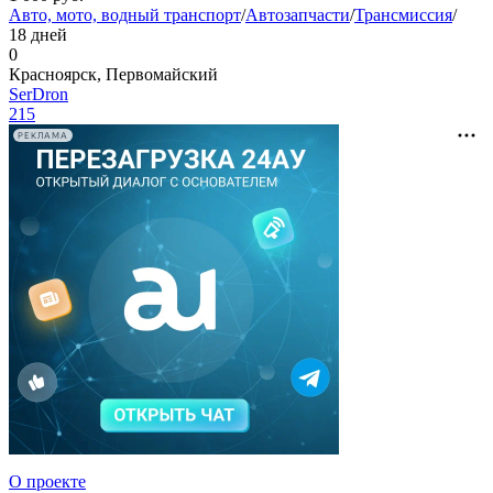
Авто, мото, водный транспорт
/
Автозапчасти
/
Трансмиссия
/
18 дней
0
Красноярск, Первомайский
SerDron
215
РЕКЛАМА
О проекте