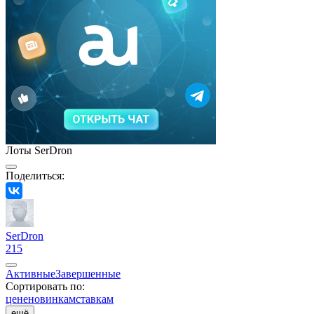
Лоты SerDron
Поделиться:
SerDron
215
Активные
Завершенные
Сортировать по:
цене
новинкам
ставкам
ещё