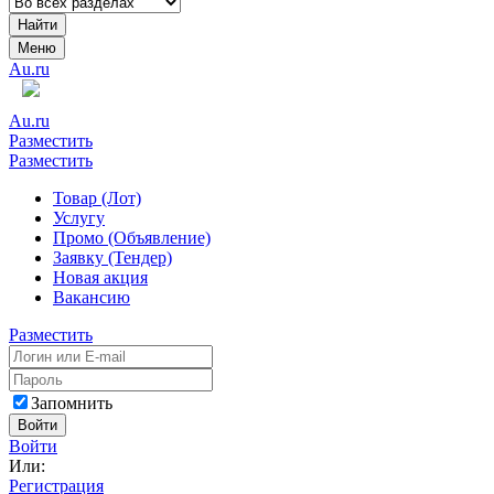
Найти
Меню
Au.ru
Au.ru
Разместить
Разместить
Товар (Лот)
Услугу
Промо (Объявление)
Заявку (Тендер)
Новая акция
Вакансию
Разместить
Запомнить
Войти
Войти
Или:
Регистрация