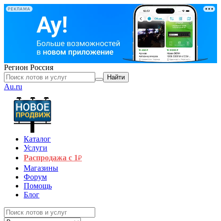
РЕКЛАМА
Регион
Россия
Найти
Au.ru
Каталог
Услуги
Распродажа с 1
₽
Магазины
Форум
Помощь
Блог