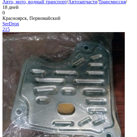
Авто, мото, водный транспорт
/
Автозапчасти
/
Трансмиссия
/
18 дней
0
Красноярск, Первомайский
SerDron
215