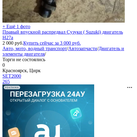
+ Ещё 1 фото
Правый впускной распредвал Сузуки ( Suzuki) двигатель
H27a
2 000
руб.
Купить сейчас за
3 000
руб.
Авто, мото, водный транспорт
/
Автозапчасти
/
Двигатель и
элементы двигателя
/
Торги не состоялись
0
Красноярск, Цирк
SET2000
265
РЕКЛАМА