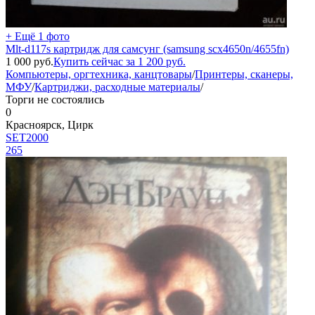
+ Ещё 1 фото
Mlt-d117s картридж для самсунг (samsung scx4650n/4655fn)
1 000
руб.
Купить сейчас за
1 200
руб.
Компьютеры, оргтехника, канцтовары
/
Принтеры, сканеры,
МФУ
/
Картриджи, расходные материалы
/
Торги не состоялись
0
Красноярск, Цирк
SET2000
265