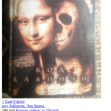
+ Ещё 0 фото
код ДаВинчи. Ден Браун.
180
руб.
Купить сейчас за
250
руб.