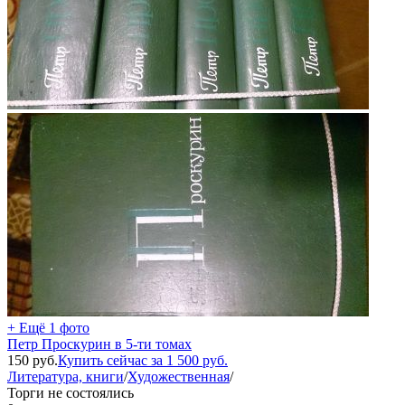
+ Ещё 1 фото
Петр Проскурин в 5-ти томах
150
руб.
Купить сейчас за
1 500
руб.
Литература, книги
/
Художественная
/
Торги не состоялись