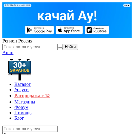
РЕКЛАМА • AU.RU
Регион
Россия
Найти
Au.ru
Каталог
Услуги
Распродажа с 1
₽
Магазины
Форум
Помощь
Блог