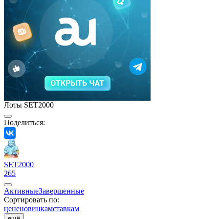
Лоты SET2000
Поделиться:
SET2000
265
Активные
Завершенные
Сортировать по:
цене
новинкам
ставкам
ещё