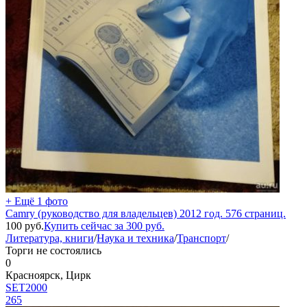
+ Ещё 1 фото
Camry (руководство для владельцев) 2012 год. 576 страниц.
100
руб.
Купить сейчас за
300
руб.
Литература, книги
/
Наука и техника
/
Транспорт
/
Торги не состоялись
0
Красноярск, Цирк
SET2000
265