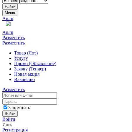
Найти
Меню
Au.ru
Au.ru
Разместить
Разместить
Товар (Лот)
Услугу
Промо (Объявление)
Заявку (Тендер)
Новая акция
Вакансию
Разместить
Запомнить
Войти
Войти
Или:
Регистрация