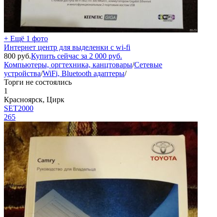
+ Ещё 1 фото
Интернет центр для выделенки с wi-fi
800
руб.
Купить сейчас за
2 000
руб.
Компьютеры, оргтехника, канцтовары
/
Сетевые
устройства
/
WiFi, Bluetooth адаптеры
/
Торги не состоялись
1
Красноярск, Цирк
SET2000
265