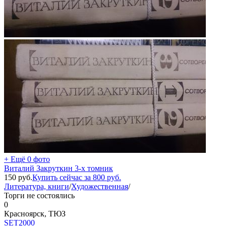
+ Ещё 0 фото
Виталий Закруткин 3-х томник
150
руб.
Купить сейчас за
800
руб.
Литература, книги
/
Художественная
/
Торги не состоялись
0
Красноярск, ТЮЗ
SET2000