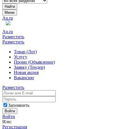
Найти
Меню
Au.ru
Au.ru
Разместить
Разместить
Товар (Лот)
Услугу
Промо (Объявление)
Заявку (Тендер)
Новая акция
Вакансию
Разместить
Запомнить
Войти
Войти
Или:
Регистрация