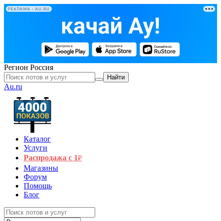
РЕКЛАМА • AU.RU
Регион
Россия
Найти
Au.ru
Каталог
Услуги
Распродажа с 1
₽
Магазины
Форум
Помощь
Блог