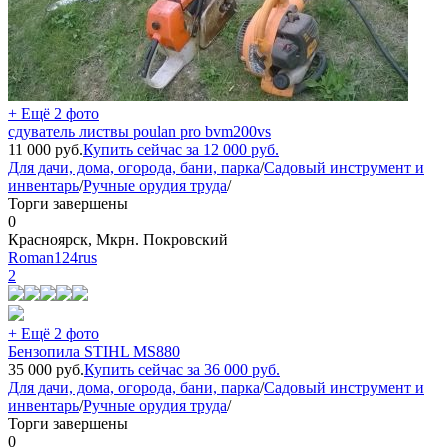
+ Ещё 2 фото
сдуватель листвы poulan pro bvm200vs
11 000
руб.
Купить сейчас за
12 000
руб.
Для дачи, дома, огорода, бани, парка
/
Садовый инструмент и
инвентарь
/
Ручные орудия труда
/
Торги завершены
0
Красноярск, Мкрн. Покровский
Roman124rus
2
+ Ещё 2 фото
Бензопила STIHL MS880
35 000
руб.
Купить сейчас за
36 000
руб.
Для дачи, дома, огорода, бани, парка
/
Садовый инструмент и
инвентарь
/
Ручные орудия труда
/
Торги завершены
0