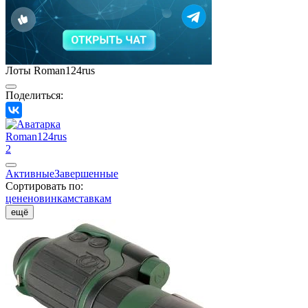
Лоты Roman124rus
Поделиться:
Roman124rus
2
Активные
Завершенные
Сортировать по:
цене
новинкам
ставкам
ещё