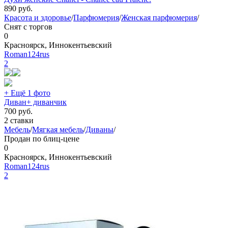
890
руб.
Красота и здоровье
/
Парфюмерия
/
Женская парфюмерия
/
Снят с торгов
0
Красноярск, Иннокентьевский
Roman124rus
2
+ Ещё 1 фото
Диван+ диванчик
700
руб.
2 ставки
Мебель
/
Мягкая мебель
/
Диваны
/
Продан по блиц-цене
0
Красноярск, Иннокентьевский
Roman124rus
2