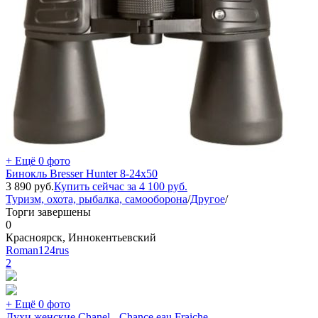
+ Ещё 0 фото
Бинокль Bresser Hunter 8-24x50
3 890
руб.
Купить сейчас за
4 100
руб.
Туризм, охота, рыбалка, самооборона
/
Другое
/
Торги завершены
0
Красноярск, Иннокентьевский
Roman124rus
2
+ Ещё 0 фото
Духи женские Chanel - Chance eau Fraiche.