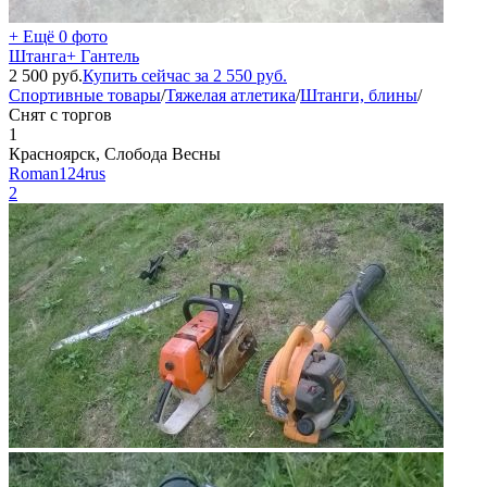
+ Ещё 0 фото
Штанга+ Гантель
2 500
руб.
Купить сейчас за
2 550
руб.
Спортивные товары
/
Тяжелая атлетика
/
Штанги, блины
/
Снят с торгов
1
Красноярск, Слобода Весны
Roman124rus
2