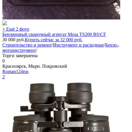
+ Ещё 2 фото
Бензиновый сварочный агрегат Mosa TS200 BS\CF
30 000
руб.
Купить сейчас за
32 000
руб.
Строительство и ремонт
/
Инструмент и расходные
/
Бензо-,
мотоинструмент
/
Торги завершены
0
Красноярск, Мкрн. Покровский
Roman124rus
2