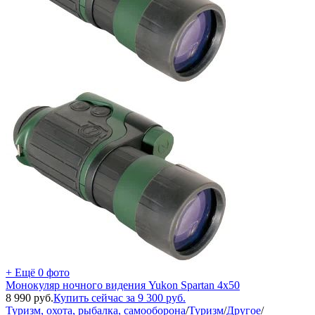
+ Ещё 0 фото
Монокуляр ночного видения Yukon Spartan 4x50
8 990
руб.
Купить сейчас за
9 300
руб.
Туризм, охота, рыбалка, самооборона
/
Туризм
/
Другое
/