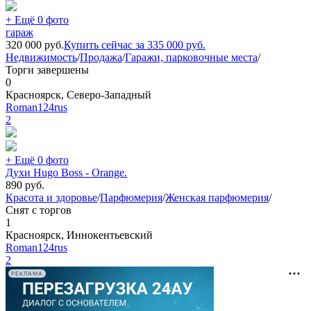
+ Ещё 0 фото
гараж
320 000
руб.
Купить сейчас за
335 000
руб.
Недвижимость
/
Продажа
/
Гаражи, парковочные места
/
Торги завершены
0
Красноярск, Северо-Западный
Roman124rus
2
+ Ещё 0 фото
Духи Hugo Boss - Orange.
890
руб.
Красота и здоровье
/
Парфюмерия
/
Женская парфюмерия
/
Снят с торгов
1
Красноярск, Иннокентьевский
Roman124rus
2
РЕКЛАМА