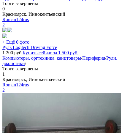
Торги завершены
0
Красноярск, Иннокентьевский
Roman124rus
2
+ Ещё 0 фото
Руль Logitech Driving Force
1 200
руб.
Купить сейчас за
1 500
руб.
Компьютеры, оргтехника, канцтовары
/
Периферия
/
Рули,
джойстики
/
Торги завершены
1
Красноярск, Иннокентьевский
Roman124rus
2