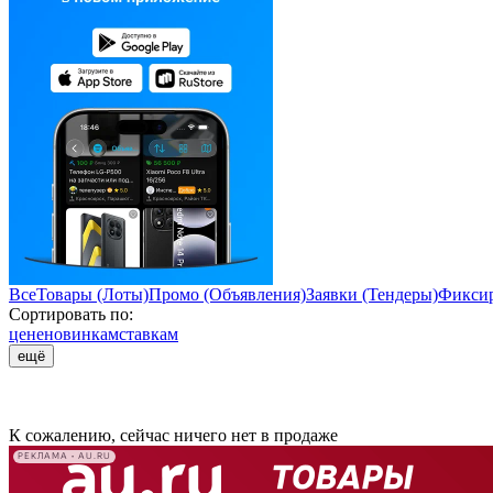
Все
Товары (Лоты)
Промо (Объявления)
Заявки (Тендеры)
Фиксир
Сортировать по:
цене
новинкам
ставкам
ещё
К сожалению, сейчас ничего нет в продаже
РЕКЛАМА • AU.RU