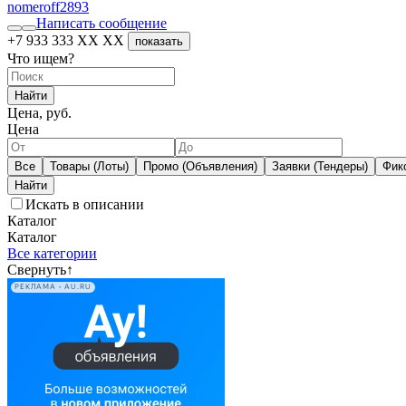
nomeroff
2893
Написать сообщение
+7 933 333 XX XX
показать
Что ищем?
Найти
Цена, руб.
Цена
Все
Товары (Лоты)
Промо (Объявления)
Заявки (Тендеры)
Фик
Искать в описании
Каталог
Каталог
Все категории
Свернуть
↑
РЕКЛАМА • AU.RU