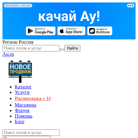
РЕКЛАМА • AU.RU
Регион
Россия
Найти
Au.ru
Каталог
Услуги
Распродажа с 1
₽
Магазины
Форум
Помощь
Блог