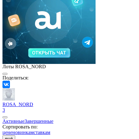
Лоты ROSA_NORD
Поделиться:
ROSA_NORD
3
Активные
Завершенные
Сортировать по:
цене
новинкам
ставкам
ещё