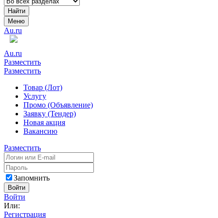
Найти
Меню
Au.ru
Au.ru
Разместить
Разместить
Товар (Лот)
Услугу
Промо (Объявление)
Заявку (Тендер)
Новая акция
Вакансию
Разместить
Запомнить
Войти
Войти
Или:
Регистрация