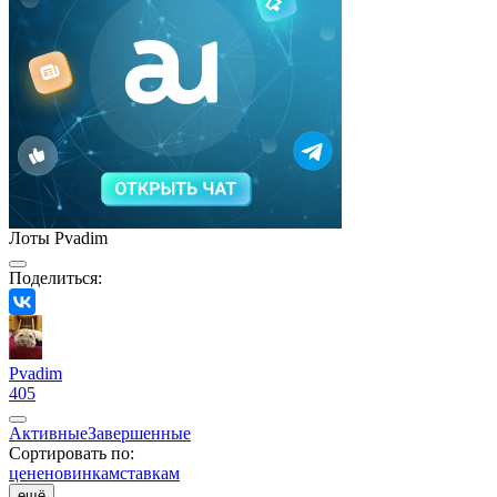
Лоты Pvadim
Поделиться:
Pvadim
405
Активные
Завершенные
Сортировать по:
цене
новинкам
ставкам
ещё