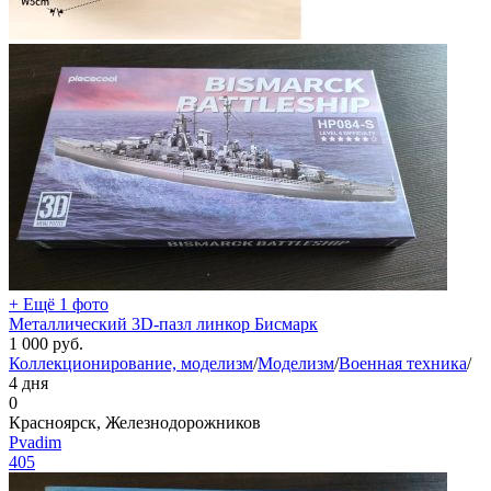
+ Ещё 1 фото
Металлический 3D-пазл линкор Бисмарк
1 000
руб.
Коллекционирование, моделизм
/
Моделизм
/
Военная техника
/
4 дня
0
Красноярск, Железнодорожников
Pvadim
405