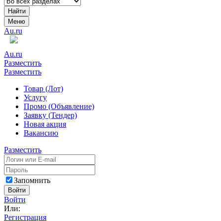
Найти
Меню
Au.ru
Au.ru
Разместить
Разместить
Товар (Лот)
Услугу
Промо (Объявление)
Заявку (Тендер)
Новая акция
Вакансию
Разместить
Запомнить
Войти
Войти
Или:
Регистрация