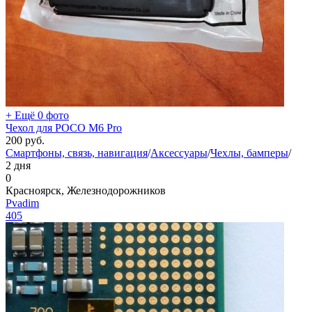
+ Ещё 0 фото
Чехол для POCO M6 Pro
200
руб.
Смартфоны, связь, навигация
/
Аксессуары
/
Чехлы, бамперы
/
2 дня
0
Красноярск, Железнодорожников
Pvadim
405