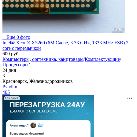
+ Ещё 0 фото
Intel® Xeon® X5260 (6M Cache, 3.33 GHz, 1333 MHz FSB) 2
core с перемычкой
600
руб.
Компьютеры, оргтехника, канцтовары
/
Комплектующие
/
Процессоры
/
24 дня
3
Красноярск, Железнодорожников
Pvadim
405
РЕКЛАМА