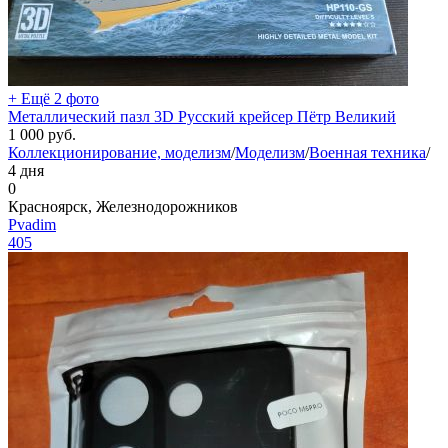
+ Ещё 2 фото
Металлический пазл 3D Русский крейсер Пётр Великий
1 000
руб.
Коллекционирование, моделизм
/
Моделизм
/
Военная техника
/
4 дня
0
Красноярск, Железнодорожников
Pvadim
405