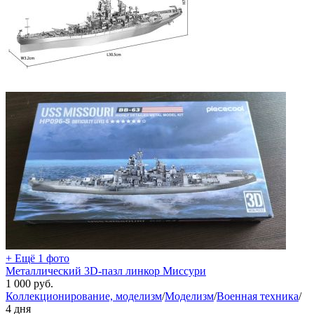
+ Ещё 1 фото
Металлический 3D-пазл линкор Миссури
1 000
руб.
Коллекционирование, моделизм
/
Моделизм
/
Военная техника
/
4 дня