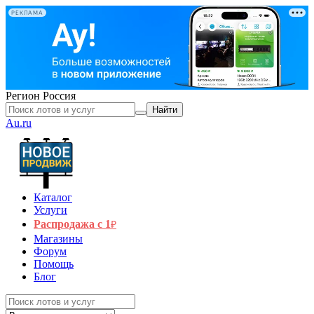
РЕКЛАМА
Регион
Россия
Найти
Au.ru
Каталог
Услуги
Распродажа с 1
₽
Магазины
Форум
Помощь
Блог