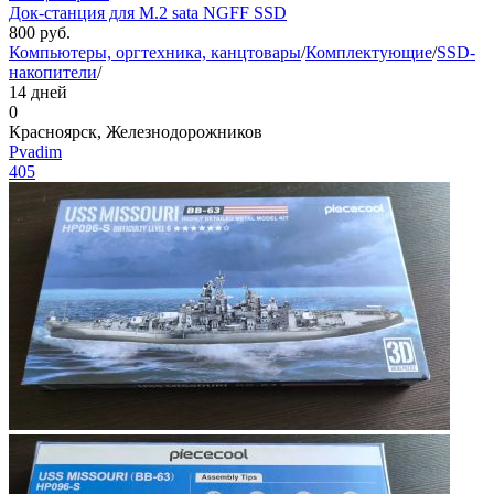
Док-станция для M.2 sata NGFF SSD
800
руб.
Компьютеры, оргтехника, канцтовары
/
Комплектующие
/
SSD-
накопители
/
14 дней
0
Красноярск, Железнодорожников
Pvadim
405