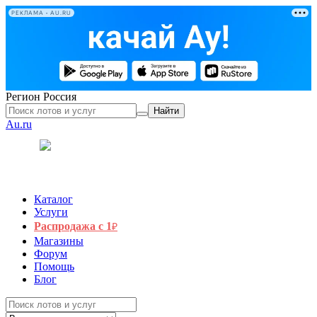
РЕКЛАМА • AU.RU
Регион
Россия
Найти
Au.ru
Каталог
Услуги
Распродажа с 1
₽
Магазины
Форум
Помощь
Блог