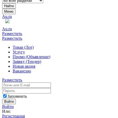
Найти
Меню
Au.ru
Au.ru
Разместить
Разместить
Товар (Лот)
Услугу
Промо (Объявление)
Заявку (Тендер)
Новая акция
Вакансию
Разместить
Запомнить
Войти
Войти
Или:
Регистрация