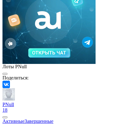
Лоты PNull
Поделиться:
PNull
18
Активные
Завершенные