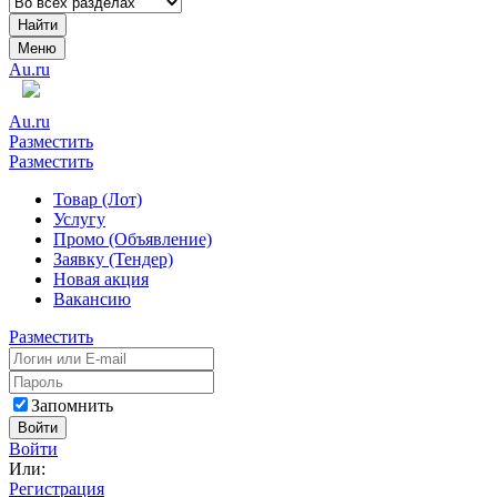
Найти
Меню
Au.ru
Au.ru
Разместить
Разместить
Товар (Лот)
Услугу
Промо (Объявление)
Заявку (Тендер)
Новая акция
Вакансию
Разместить
Запомнить
Войти
Войти
Или:
Регистрация