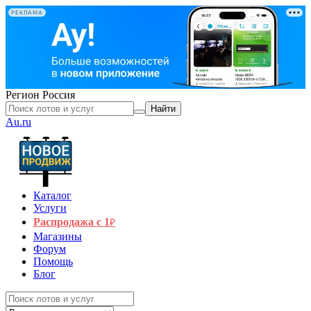
РЕКЛАМА
Регион
Россия
Найти
Au.ru
Каталог
Услуги
Распродажа с 1
₽
Магазины
Форум
Помощь
Блог