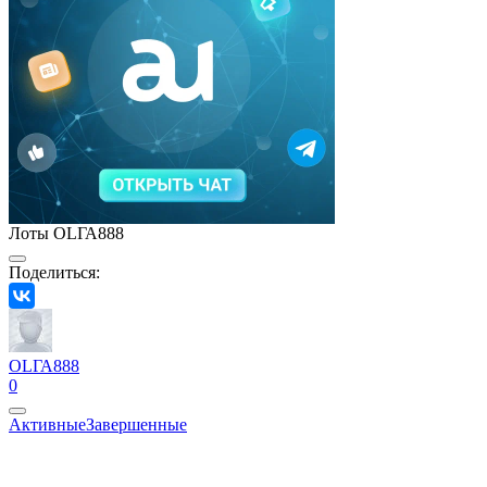
Лоты OLГА888
Поделиться:
OLГА888
0
Активные
Завершенные