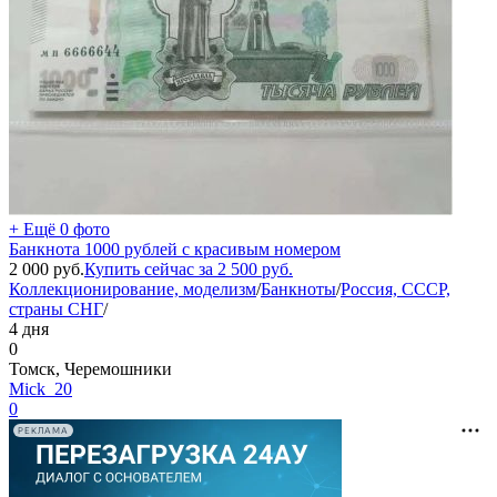
+ Ещё 0 фото
Банкнота 1000 рублей с красивым номером
2 000
руб.
Купить сейчас за
2 500
руб.
Коллекционирование, моделизм
/
Банкноты
/
Россия, СССР,
страны СНГ
/
4 дня
0
Томск, Черемошники
Mick_20
0
РЕКЛАМА