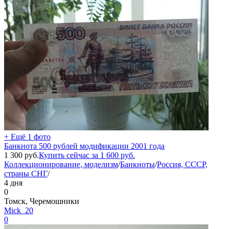
+ Ещё 1 фото
Банкнота 500 рублей модификации 2001 года
1 300
руб.
Купить сейчас за
1 600
руб.
Коллекционирование, моделизм
/
Банкноты
/
Россия, СССР,
страны СНГ
/
4 дня
0
Томск, Черемошники
Mick_20
0