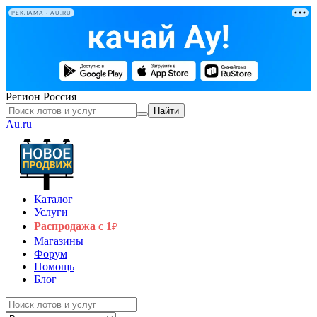
РЕКЛАМА • AU.RU
Регион
Россия
Найти
Au.ru
Каталог
Услуги
Распродажа с 1
₽
Магазины
Форум
Помощь
Блог