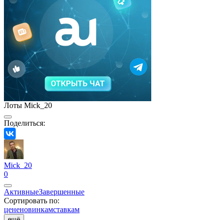
Лоты Mick_20
Поделиться:
Mick_20
0
Активные
Завершенные
Сортировать по:
цене
новинкам
ставкам
ещё