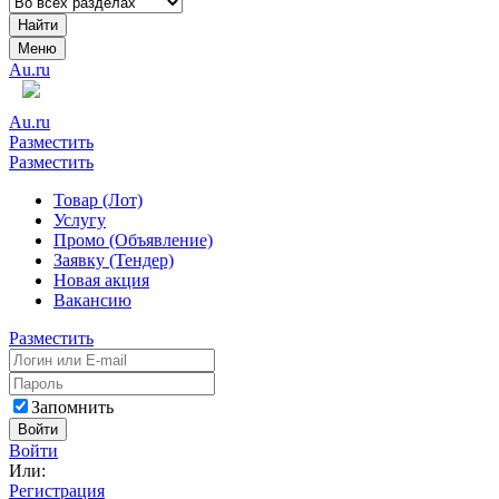
Найти
Меню
Au.ru
Au.ru
Разместить
Разместить
Товар (Лот)
Услугу
Промо (Объявление)
Заявку (Тендер)
Новая акция
Вакансию
Разместить
Запомнить
Войти
Войти
Или:
Регистрация