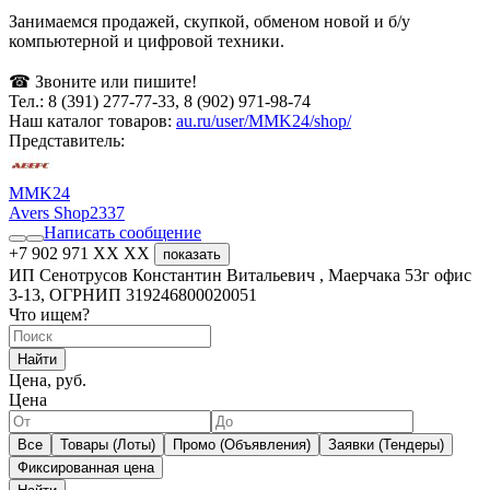
Занимаемся продажей, скупкой, обменом новой и б/у
компьютерной и цифровой техники.
☎ Звоните или пишите!
Тел.: 8 (391) 277-77-33, 8 (902) 971-98-74
Наш каталог товаров:
au.ru/user/MMK24/shop/
Представитель:
MMK24
Avers Shop
2337
Написать сообщение
+7 902 971 XX XX
показать
ИП Сенотрусов Константин Витальевич , Маерчака 53г офис
3-13, ОГРНИП 319246800020051
Что ищем?
Найти
Цена, руб.
Цена
Все
Товары (Лоты)
Промо (Объявления)
Заявки (Тендеры)
Фиксированная цена