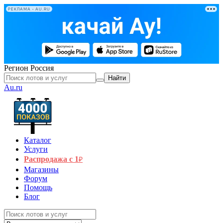
РЕКЛАМА • AU.RU
Регион
Россия
Найти
Au.ru
Каталог
Услуги
Распродажа с 1
₽
Магазины
Форум
Помощь
Блог