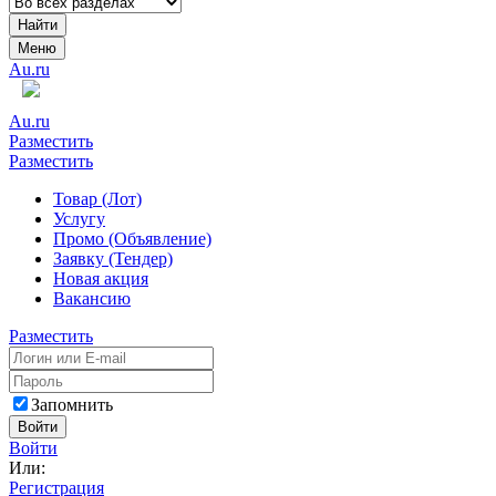
Найти
Меню
Au.ru
Au.ru
Разместить
Разместить
Товар (Лот)
Услугу
Промо (Объявление)
Заявку (Тендер)
Новая акция
Вакансию
Разместить
Запомнить
Войти
Войти
Или:
Регистрация