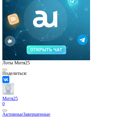
Лоты Mитя25
Поделиться:
Mитя25
0
Активные
Завершенные