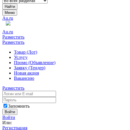
Найти
Меню
Au.ru
Au.ru
Разместить
Разместить
Товар (Лот)
Услугу
Промо (Объявление)
Заявку (Тендер)
Новая акция
Вакансию
Разместить
Запомнить
Войти
Войти
Или:
Регистрация