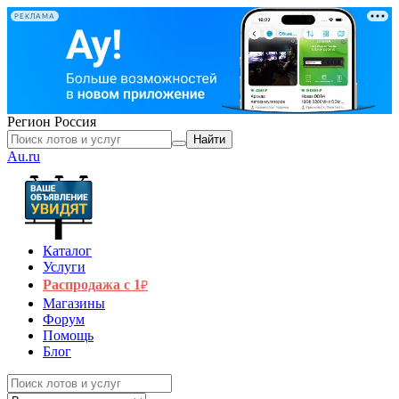
РЕКЛАМА
Регион
Россия
Найти
Au.ru
Каталог
Услуги
Распродажа с 1
₽
Магазины
Форум
Помощь
Блог